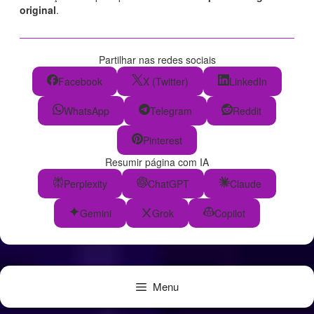
original
.
Partilhar nas redes sociais
Facebook
X (Twitter)
LinkedIn
WhatsApp
Telegram
Reddit
Pinterest
Resumir página com IA
Perplexity
ChatGPT
Claude
Gemini
Grok
Copilot
Menu