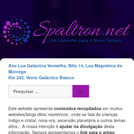
Saltar
para
o
conteúdo
Ano Lua Galáctica Vermelha, Sílio 14, Lua Magnética do
Morcego
Kin 242, Vento Galáctico Branco
Pesquisar
por:
Este website apresenta
conteúdos recopilados
em muitos
websites/blogs ditos 'esotéricos', onde se fala de crianças
índigo e cristal, nova era, ascensão planetária e outros temas
afins... A nossa intenção é
ajudar na divulgação
desta
informação. Sempre apresentamos o
link para o artigo