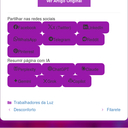
Ver Artigo Original
Partilhar nas redes sociais
Facebook
X (Twitter)
LinkedIn
WhatsApp
Telegram
Reddit
Pinterest
Resumir página com IA
Perplexity
ChatGPT
Claude
Gemini
Grok
Copilot
Categorias
Trabalhadores da Luz
Desconforto
Filarete