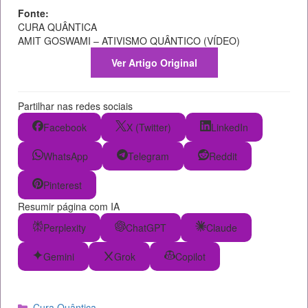
Fonte:
CURA QUÂNTICA
AMIT GOSWAMI – ATIVISMO QUÂNTICO (VÍDEO)
Ver Artigo Original
Partilhar nas redes sociais
Facebook
X (Twitter)
LinkedIn
WhatsApp
Telegram
Reddit
Pinterest
Resumir página com IA
Perplexity
ChatGPT
Claude
Gemini
Grok
Copilot
Categorias
Cura Quântica