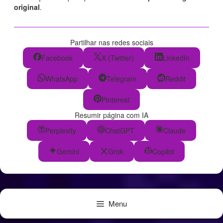
original
.
Partilhar nas redes sociais
Facebook
X (Twitter)
LinkedIn
WhatsApp
Telegram
Reddit
Pinterest
Resumir página com IA
Perplexity
ChatGPT
Claude
Gemini
Grok
Copilot
Menu