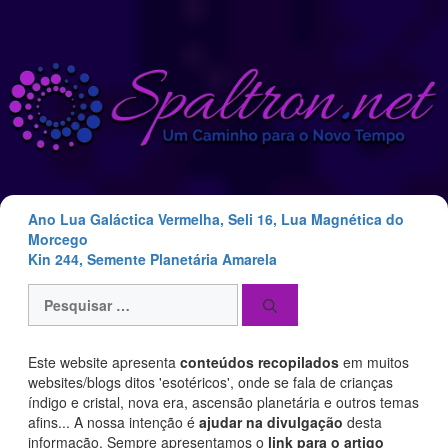
Saltar
para
o
conteúdo
Ano Lua Galáctica Vermelha, Seli 16, Lua Magnética do
Morcego
Kin 244, Semente Planetária Amarela
Pesquisar
por:
Este website apresenta
conteúdos recopilados
em muitos
websites/blogs ditos 'esotéricos', onde se fala de crianças
índigo e cristal, nova era, ascensão planetária e outros temas
afins... A nossa intenção é
ajudar na divulgação
desta
informação. Sempre apresentamos o
link para o artigo