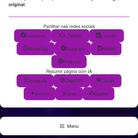
original
.
Partilhar nas redes sociais
Facebook
X (Twitter)
LinkedIn
WhatsApp
Telegram
Reddit
Pinterest
Resumir página com IA
Perplexity
ChatGPT
Claude
Gemini
Grok
Copilot
Menu