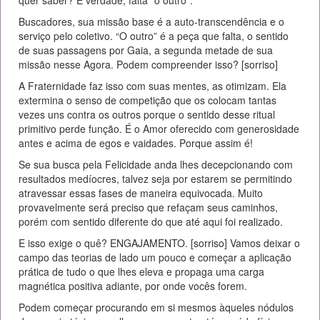
Buscadores, sua missão base é a auto-transcendência e o
serviço pelo coletivo. “O outro” é a peça que falta, o sentido
de suas passagens por Gaia, a segunda metade de sua
missão nesse Agora. Podem compreender isso? [sorriso]
A Fraternidade faz isso com suas mentes, as otimizam. Ela
extermina o senso de competição que os colocam tantas
vezes uns contra os outros porque o sentido desse ritual
primitivo perde função. É o Amor oferecido com generosidade
antes e acima de egos e vaidades. Porque assim é!
Se sua busca pela Felicidade anda lhes decepcionando com
resultados medíocres, talvez seja por estarem se permitindo
atravessar essas fases de maneira equivocada. Muito
provavelmente será preciso que refaçam seus caminhos,
porém com sentido diferente do que até aqui foi realizado.
E isso exige o quê? ENGAJAMENTO. [sorriso] Vamos deixar o
campo das teorias de lado um pouco e começar a aplicação
prática de tudo o que lhes eleva e propaga uma carga
magnética positiva adiante, por onde vocês forem.
Podem começar procurando em si mesmos àqueles nódulos