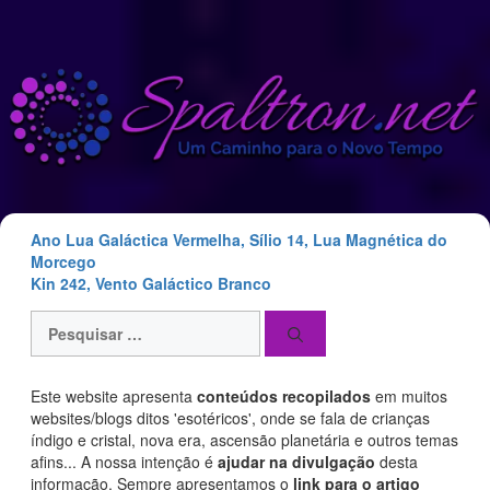
Saltar
para
o
conteúdo
Ano Lua Galáctica Vermelha, Sílio 14, Lua Magnética do
Morcego
Kin 242, Vento Galáctico Branco
Pesquisar
por:
Este website apresenta
conteúdos recopilados
em muitos
websites/blogs ditos 'esotéricos', onde se fala de crianças
índigo e cristal, nova era, ascensão planetária e outros temas
afins... A nossa intenção é
ajudar na divulgação
desta
informação. Sempre apresentamos o
link para o artigo