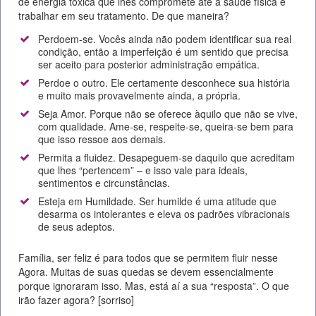
de energia tóxica que lhes compromete até a saúde física e
trabalhar em seu tratamento. De que maneira?
Perdoem-se. Vocês ainda não podem identificar sua real
condição, então a imperfeição é um sentido que precisa
ser aceito para posterior administração empática.
Perdoe o outro. Ele certamente desconhece sua história
e muito mais provavelmente ainda, a própria.
Seja Amor. Porque não se oferece àquilo que não se vive,
com qualidade. Ame-se, respeite-se, queira-se bem para
que isso ressoe aos demais.
Permita a fluidez. Desapeguem-se daquilo que acreditam
que lhes “pertencem” – e isso vale para ideais,
sentimentos e circunstâncias.
Esteja em Humildade. Ser humilde é uma atitude que
desarma os intolerantes e eleva os padrões vibracionais
de seus adeptos.
Família, ser feliz é para todos que se permitem fluir nesse
Agora. Muitas de suas quedas se devem essencialmente
porque ignoraram isso. Mas, está aí a sua “resposta”. O que
irão fazer agora? [sorriso]