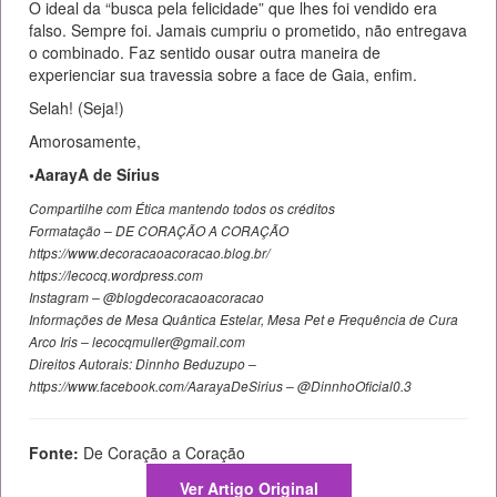
O ideal da “busca pela felicidade” que lhes foi vendido era
falso. Sempre foi. Jamais cumpriu o prometido, não entregava
o combinado. Faz sentido ousar outra maneira de
experienciar sua travessia sobre a face de Gaia, enfim.
Selah! (Seja!)
Amorosamente,
•AarayA de Sírius
Compartilhe com Ética mantendo todos os créditos
Formatação – DE CORAÇÃO A CORAÇÃO
https://www.decoracaoacoracao.blog.br/
https://lecocq.wordpress.com
Instagram – @blogdecoracaoacoracao
Informações de Mesa Quântica Estelar, Mesa Pet e Frequência de Cura
Arco Iris – lecocqmuller@gmail.com
Direitos Autorais: Dinnho Beduzupo –
https://www.facebook.com/AarayaDeSirius – @DinnhoOficial0.3
Fonte:
De Coração a Coração
Ver Artigo Original