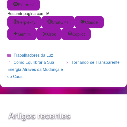
Pinterest
Resumir página com IA
Perplexity
ChatGPT
Claude
Gemini
Grok
Copilot
Categorias
Trabalhadores da Luz
Como Equilibrar a Sua
Tornando-se Transparente
Energia Através da Mudança e
do Caos
Artigos recentes