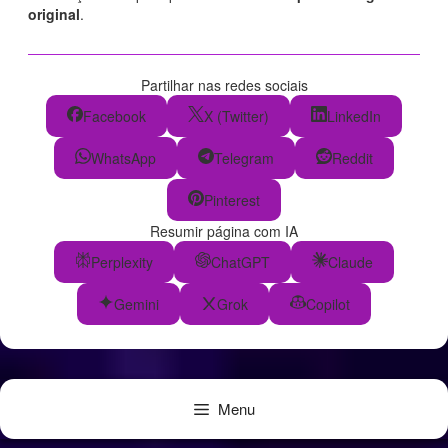
original
.
Partilhar nas redes sociais
Facebook
X (Twitter)
LinkedIn
WhatsApp
Telegram
Reddit
Pinterest
Resumir página com IA
Perplexity
ChatGPT
Claude
Gemini
Grok
Copilot
Menu