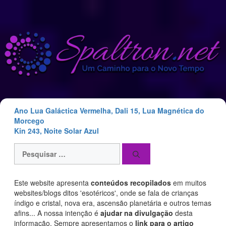
Saltar
para
o
conteúdo
Ano Lua Galáctica Vermelha, Dali 15, Lua Magnética do
Morcego
Kin 243, Noite Solar Azul
Pesquisar
por:
Este website apresenta
conteúdos recopilados
em muitos
websites/blogs ditos 'esotéricos', onde se fala de crianças
índigo e cristal, nova era, ascensão planetária e outros temas
afins... A nossa intenção é
ajudar na divulgação
desta
informação. Sempre apresentamos o
link para o artigo