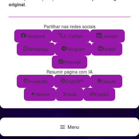
original
.
Partilhar nas redes sociais
Facebook
X (Twitter)
LinkedIn
WhatsApp
Telegram
Reddit
Pinterest
Resumir página com IA
Perplexity
ChatGPT
Claude
Gemini
Grok
Copilot
Menu