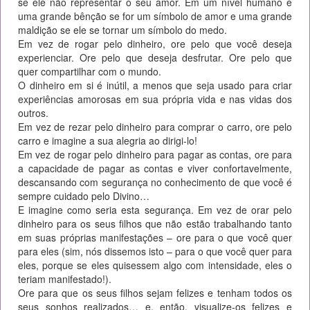
se ele não representar o seu amor. Em um nível humano é
uma grande bênção se for um símbolo de amor e uma grande
maldição se ele se tornar um símbolo do medo.
Em vez de rogar pelo dinheiro, ore pelo que você deseja
experienciar. Ore pelo que deseja desfrutar. Ore pelo que
quer compartilhar com o mundo.
O dinheiro em si é inútil, a menos que seja usado para criar
experiências amorosas em sua própria vida e nas vidas dos
outros.
Em vez de rezar pelo dinheiro para comprar o carro, ore pelo
carro e imagine a sua alegria ao dirigi-lo!
Em vez de rogar pelo dinheiro para pagar as contas, ore para
a capacidade de pagar as contas e viver confortavelmente,
descansando com segurança no conhecimento de que você é
sempre cuidado pelo Divino…
E imagine como seria esta segurança. Em vez de orar pelo
dinheiro para os seus filhos que não estão trabalhando tanto
em suas próprias manifestações – ore para o que você quer
para eles (sim, nós dissemos isto – para o que você quer para
eles, porque se eles quisessem algo com intensidade, eles o
teriam manifestado!).
Ore para que os seus filhos sejam felizes e tenham todos os
seus sonhos realizados… e, então, visualize-os felizes e