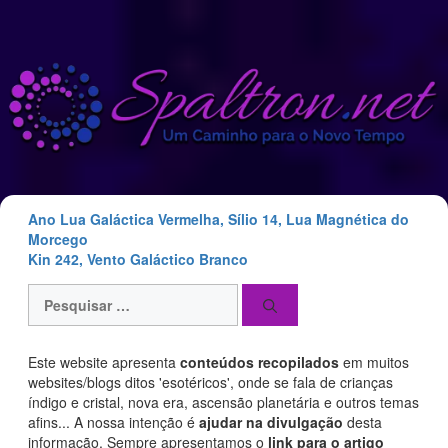
Saltar
para
o
conteúdo
Ano Lua Galáctica Vermelha, Sílio 14, Lua Magnética do
Morcego
Kin 242, Vento Galáctico Branco
Pesquisar
por:
Este website apresenta
conteúdos recopilados
em muitos
websites/blogs ditos 'esotéricos', onde se fala de crianças
índigo e cristal, nova era, ascensão planetária e outros temas
afins... A nossa intenção é
ajudar na divulgação
desta
informação. Sempre apresentamos o
link para o artigo