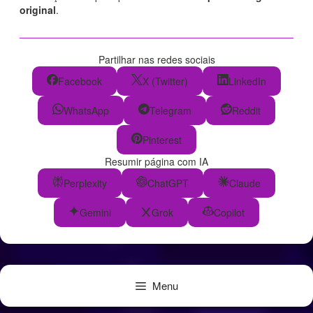
original
.
Partilhar nas redes sociais
Facebook
X (Twitter)
LinkedIn
WhatsApp
Telegram
Reddit
Pinterest
Resumir página com IA
Perplexity
ChatGPT
Claude
Gemini
Grok
Copilot
Menu