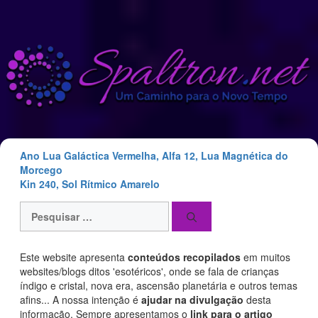
Saltar
para
o
conteúdo
Ano Lua Galáctica Vermelha, Alfa 12, Lua Magnética do
Morcego
Kin 240, Sol Rítmico Amarelo
Pesquisar
por:
Este website apresenta
conteúdos recopilados
em muitos
websites/blogs ditos 'esotéricos', onde se fala de crianças
índigo e cristal, nova era, ascensão planetária e outros temas
afins... A nossa intenção é
ajudar na divulgação
desta
informação. Sempre apresentamos o
link para o artigo