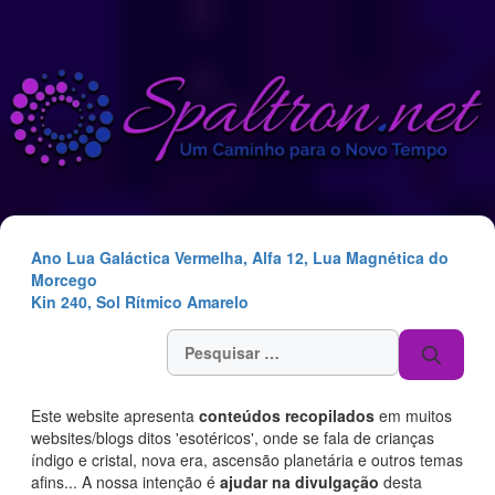
Saltar
para
o
conteúdo
Ano Lua Galáctica Vermelha, Alfa 12, Lua Magnética do
Morcego
Kin 240, Sol Rítmico Amarelo
Pesquisar
por:
Este website apresenta
conteúdos recopilados
em muitos
websites/blogs ditos 'esotéricos', onde se fala de crianças
índigo e cristal, nova era, ascensão planetária e outros temas
afins... A nossa intenção é
ajudar na divulgação
desta