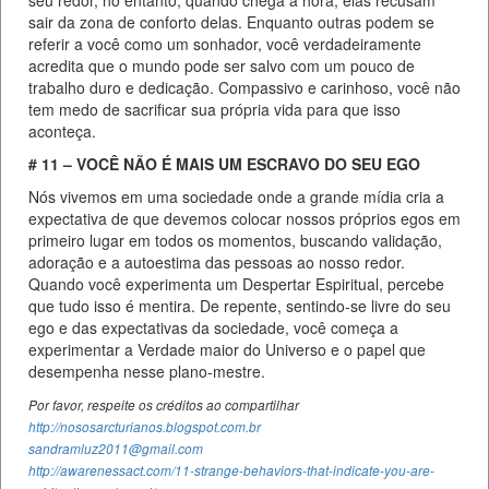
sair da zona de conforto delas. Enquanto outras podem se
referir a você como um sonhador, você verdadeiramente
acredita que o mundo pode ser salvo com um pouco de
trabalho duro e dedicação. Compassivo e carinhoso, você não
tem medo de sacrificar sua própria vida para que isso
aconteça.
# 11 – VOCÊ NÃO É MAIS UM ESCRAVO DO SEU EGO
Nós vivemos em uma sociedade onde a grande mídia cria a
expectativa de que devemos colocar nossos próprios egos em
primeiro lugar em todos os momentos, buscando validação,
adoração e a autoestima das pessoas ao nosso redor.
Quando você experimenta um Despertar Espiritual, percebe
que tudo isso é mentira. De repente, sentindo-se livre do seu
ego e das expectativas da sociedade, você começa a
experimentar a Verdade maior do Universo e o papel que
desempenha nesse plano-mestre.
Por favor, respeite os créditos ao compartilhar
http://nososarcturianos.blogspot.com.br
sandramluz2011@gmail.com
http://awarenessact.com/11-strange-behaviors-that-indicate-you-are-