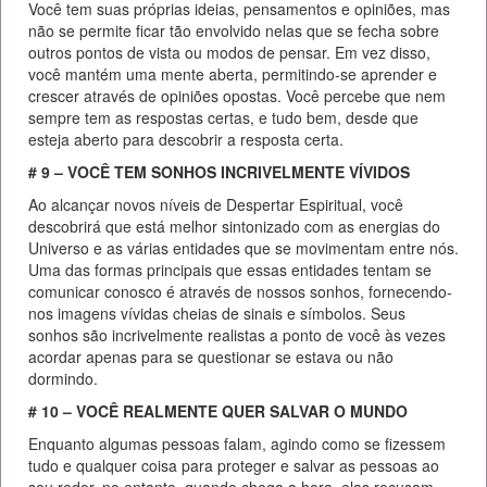
Você tem suas próprias ideias, pensamentos e opiniões, mas
não se permite ficar tão envolvido nelas que se fecha sobre
outros pontos de vista ou modos de pensar. Em vez disso,
você mantém uma mente aberta, permitindo-se aprender e
crescer através de opiniões opostas. Você percebe que nem
sempre tem as respostas certas, e tudo bem, desde que
esteja aberto para descobrir a resposta certa.
# 9 – VOCÊ TEM SONHOS INCRIVELMENTE VÍVIDOS
Ao alcançar novos níveis de Despertar Espiritual, você
descobrirá que está melhor sintonizado com as energias do
Universo e as várias entidades que se movimentam entre nós.
Uma das formas principais que essas entidades tentam se
comunicar conosco é através de nossos sonhos, fornecendo-
nos imagens vívidas cheias de sinais e símbolos. Seus
sonhos são incrivelmente realistas a ponto de você às vezes
acordar apenas para se questionar se estava ou não
dormindo.
# 10 – VOCÊ REALMENTE QUER SALVAR O MUNDO
Enquanto algumas pessoas falam, agindo como se fizessem
tudo e qualquer coisa para proteger e salvar as pessoas ao
seu redor, no entanto, quando chega a hora, elas recusam