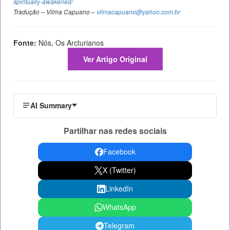
spiritually-awakened/
Tradução – Vilma Capuano –
vilmacapuano@yahoo.com.br
Fonte:
Nós, Os Arcturianos
Ver Artigo Original
AI Summary
Partilhar nas redes sociais
Facebook
X (Twitter)
LinkedIn
WhatsApp
Telegram