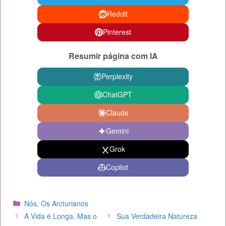
Reddit
Pinterest
Resumir página com IA
Perplexity
ChatGPT
Claude
Gemini
Grok
Copilot
Categorias
Nós, Os Arcturianos
A Vida é Longa, Mas o
Sua Verdadeira Natureza