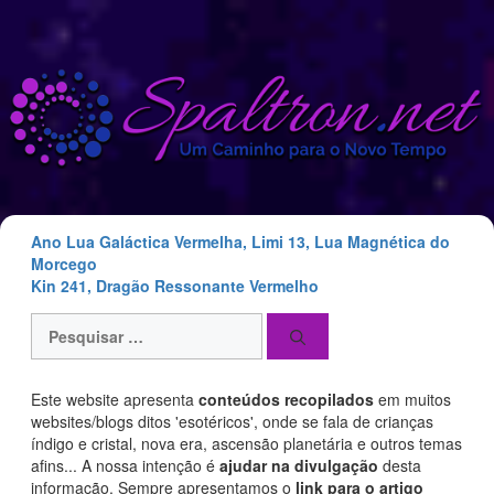
Saltar
para
o
conteúdo
Ano Lua Galáctica Vermelha, Limi 13, Lua Magnética do
Morcego
Kin 241, Dragão Ressonante Vermelho
Pesquisar
por:
Este website apresenta
conteúdos recopilados
em muitos
websites/blogs ditos 'esotéricos', onde se fala de crianças
índigo e cristal, nova era, ascensão planetária e outros temas
afins... A nossa intenção é
ajudar na divulgação
desta
informação. Sempre apresentamos o
link para o artigo