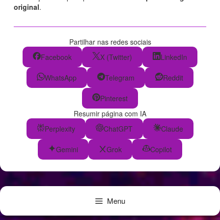
original
.
Partilhar nas redes sociais
Facebook
X (Twitter)
LinkedIn
WhatsApp
Telegram
Reddit
Pinterest
Resumir página com IA
Perplexity
ChatGPT
Claude
Gemini
Grok
Copilot
Menu