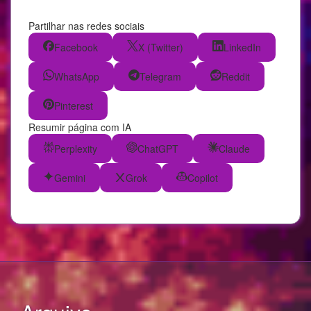
Partilhar nas redes sociais
Facebook
X (Twitter)
LinkedIn
WhatsApp
Telegram
Reddit
Pinterest
Resumir página com IA
Perplexity
ChatGPT
Claude
Gemini
Grok
Copilot