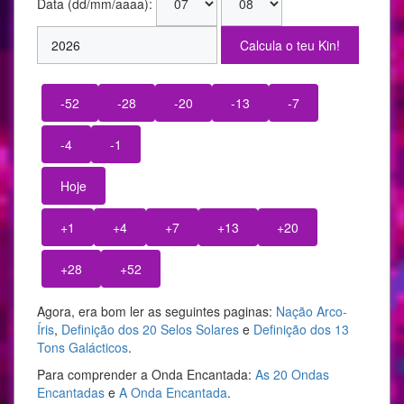
Data (dd/mm/aaaa):
e
n
s
o
Agora, era bom ler as seguintes paginas:
Nação Arco-
Íris
,
Definição dos 20 Selos Solares
e
Definição dos 13
Tons Galácticos
.
Para comprender a Onda Encantada:
As 20 Ondas
Encantadas
e
A Onda Encantada
.