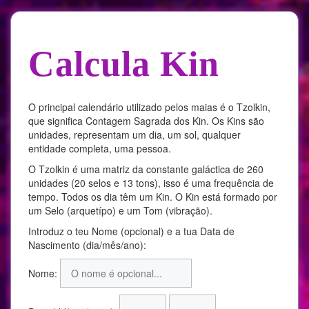
Calcula Kin
O principal calendário utilizado pelos maias é o Tzolkin,
que significa Contagem Sagrada dos Kin. Os Kins são
unidades, representam um dia, um sol, qualquer
entidade completa, uma pessoa.
O Tzolkin é uma matriz da constante galáctica de 260
unidades (20 selos e 13 tons), isso é uma frequência de
tempo. Todos os dia têm um Kin. O Kin está formado por
um Selo (arquetípo) e um Tom (vibração).
Introduz o teu Nome (opcional) e a tua Data de
Nascimento (dia/mês/ano):
N
Nome:
o
m
M
A
e