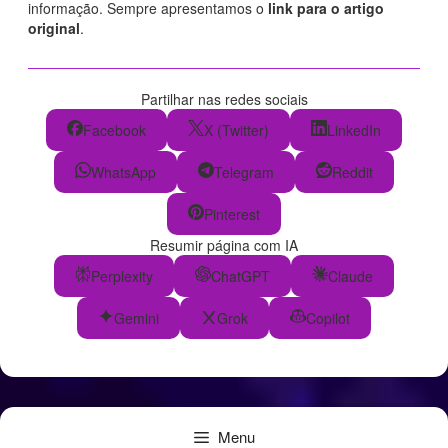
informação. Sempre apresentamos o
link para o artigo
original
.
Partilhar nas redes sociais
Facebook
X (Twitter)
LinkedIn
WhatsApp
Telegram
Reddit
Pinterest
Resumir página com IA
Perplexity
ChatGPT
Claude
Gemini
Grok
Copilot
Menu