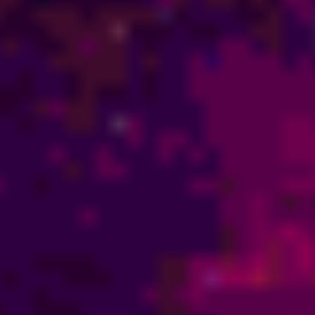
Pleiadianos – Mova-se
Conscientemente Para a
Unidade
O Planeta Terra está no limiar de mais um ponto de virada
transformacional. Desde que o Sol se reposicionou em
relação ao seu planeta no momento do Ano Novo, o seu