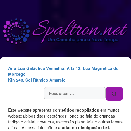
Saltar
para
o
conteúdo
Ano Lua Galáctica Vermelha, Alfa 12, Lua Magnética do
Morcego
Kin 240, Sol Rítmico Amarelo
Pesquisar
por:
Este website apresenta
conteúdos recopilados
em muitos
websites/blogs ditos 'esotéricos', onde se fala de crianças
índigo e cristal, nova era, ascensão planetária e outros temas
afins... A nossa intenção é
ajudar na divulgação
desta