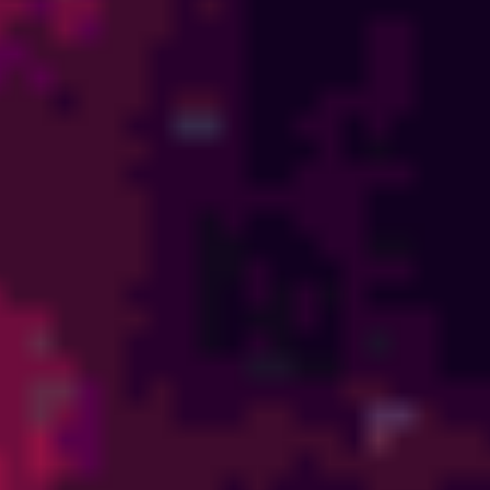
Missão: Terra
Antes de colocar o pé no planeta Terra pela primeira vez,
você entendeu que esta era uma missão. Você entendeu que
a Terra possuía um lugar muito especial na Galáxia e que