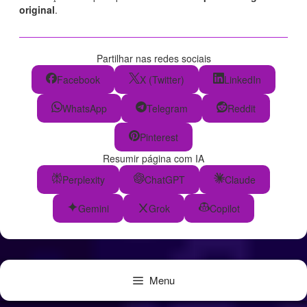
original
.
Partilhar nas redes sociais
Facebook
X (Twitter)
LinkedIn
WhatsApp
Telegram
Reddit
Pinterest
Resumir página com IA
Perplexity
ChatGPT
Claude
Gemini
Grok
Copilot
Menu