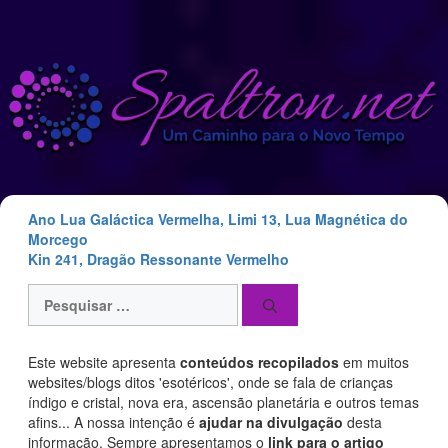
Saltar
para
o
conteúdo
Ano Lua Galáctica Vermelha, Limi 13, Lua Magnética do
Morcego
Kin 241, Dragão Ressonante Vermelho
Pesquisar
por:
Este website apresenta
conteúdos recopilados
em muitos
websites/blogs ditos 'esotéricos', onde se fala de crianças
índigo e cristal, nova era, ascensão planetária e outros temas
afins... A nossa intenção é
ajudar na divulgação
desta
informação. Sempre apresentamos o
link para o artigo