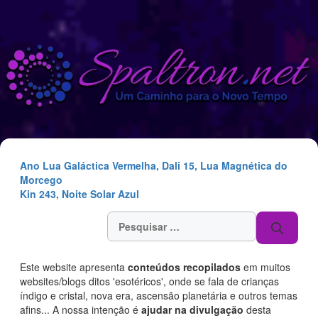
Saltar
para
o
conteúdo
Ano Lua Galáctica Vermelha, Dali 15, Lua Magnética do
Morcego
Kin 243, Noite Solar Azul
Pesquisar
por:
Este website apresenta
conteúdos recopilados
em muitos
websites/blogs ditos 'esotéricos', onde se fala de crianças
índigo e cristal, nova era, ascensão planetária e outros temas
afins... A nossa intenção é
ajudar na divulgação
desta