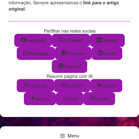
informação. Sempre apresentamos o
link para o artigo
original
.
Partilhar nas redes sociais
Facebook
X (Twitter)
LinkedIn
WhatsApp
Telegram
Reddit
Pinterest
Resumir página com IA
Perplexity
ChatGPT
Claude
Gemini
Grok
Copilot
Menu