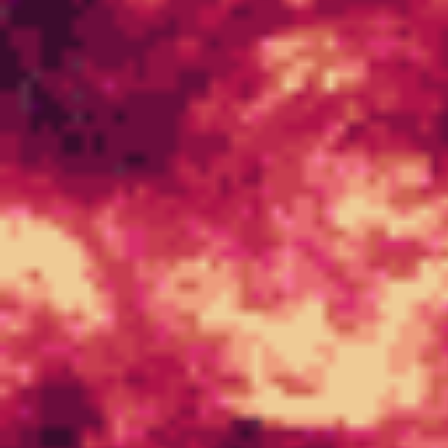
Entrelaçamento Quântico
no Espaço-tempo
Entrelaçando-se no espaço-tempo Centenas de
pesquisadores do projeto colaborativo chamado de “It
from Qubit” dizem que o espaço e o tempo podem surgir
a partir do entrelaçamento quântico de pequenos pedaços
de informações. “O mundo inteiro é um palco…”,
escreveu Shakespeare, e os físicos tendem a pensar