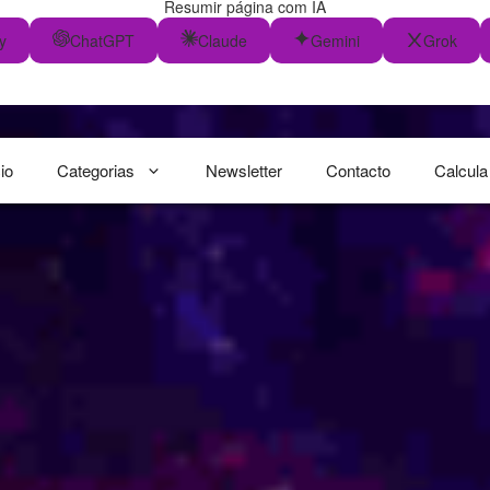
Resumir página com IA
y
ChatGPT
Claude
Gemini
Grok
cio
Categorias
Newsletter
Contacto
Calcula