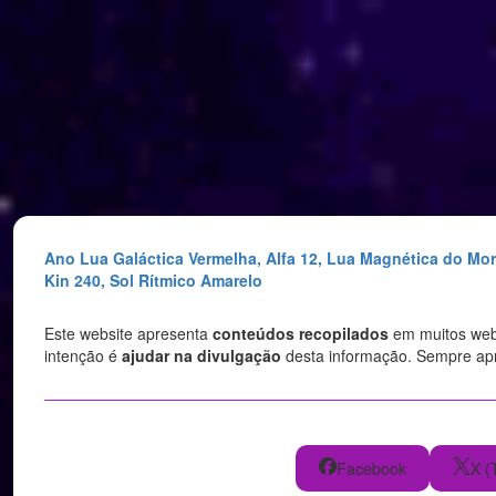
Saltar
para
o
conteúdo
Ano Lua Galáctica Vermelha, Alfa 12, Lua Magnética do Mo
Kin 240, Sol Rítmico Amarelo
Este website apresenta
conteúdos recopilados
em muitos websi
intenção é
ajudar na divulgação
desta informação. Sempre a
Facebook
X (