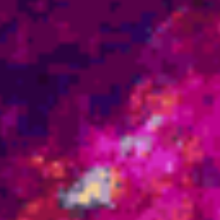
 o que Esperar Das Crianças
das crianças encarnando agora” – 09.11.2016 Hoje,
o encarnando em sua realidade. Com cada nova geração o
çadas do que nunca. Elas não estão apenas …
mais