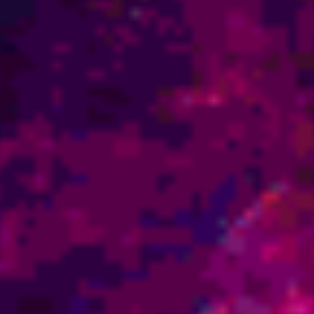
corpo e imaginares os raios d’água transpassados pela Luz
urificadoras e curadoras energias te transpassam e envolvem –