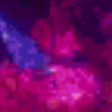
Mentes Confusas X Mentes
Conectadas
Cada vez mais observo o quanto as pessoas estão com
suas mentes confusas, desconectadas, robotizadas, e isto
é fruto da desconexão junto a Deus. Nossos queridos
irmãos estelares já haviam compartilhado estas