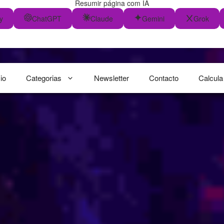
Resumir página com IA
y
ChatGPT
Claude
Gemini
Grok
cio
Categorias
Newsletter
Contacto
Calcula