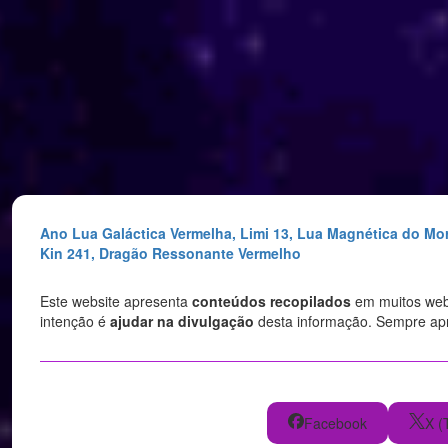
Saltar
para
o
conteúdo
Ano Lua Galáctica Vermelha, Limi 13, Lua Magnética do Mo
Kin 241, Dragão Ressonante Vermelho
Este website apresenta
conteúdos recopilados
em muitos websi
intenção é
ajudar na divulgação
desta informação. Sempre a
Facebook
X (