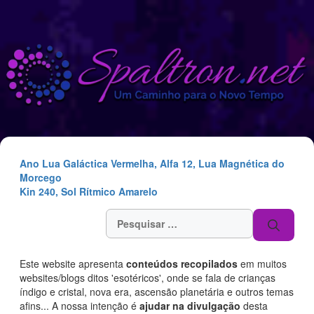
Saltar
para
o
conteúdo
Ano Lua Galáctica Vermelha, Alfa 12, Lua Magnética do
Morcego
Kin 240, Sol Rítmico Amarelo
Pesquisar
por:
Este website apresenta
conteúdos recopilados
em muitos
websites/blogs ditos 'esotéricos', onde se fala de crianças
índigo e cristal, nova era, ascensão planetária e outros temas
afins... A nossa intenção é
ajudar na divulgação
desta