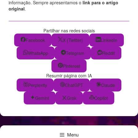
informação. Sempre apresentamos o
link para o artigo
original
.
Partilhar nas redes sociais
Facebook
X (Twitter)
LinkedIn
WhatsApp
Telegram
Reddit
Pinterest
Resumir página com IA
Perplexity
ChatGPT
Claude
Gemini
Grok
Copilot
Menu