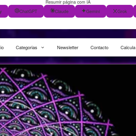
Resumir página com IA
y
ChatGPT
Claude
Gemini
Grok
cio
Categorias
Newsletter
Contacto
Calcula