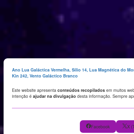
Saltar
para
o
conteúdo
Ano Lua Galáctica Vermelha, Sílio 14, Lua Magnética do M
Kin 242, Vento Galáctico Branco
Este website apresenta
conteúdos recopilados
em muitos websi
intenção é
ajudar na divulgação
desta informação. Sempre a
Facebook
X (