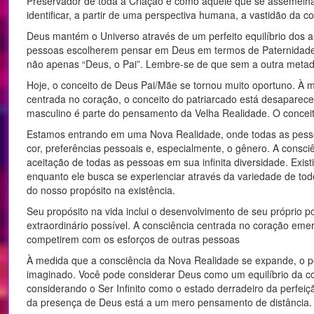
Preservador de toda a Criação e como aquele que se assemelha
identificar, a partir de uma perspectiva humana, a vastidão da c
Deus mantém o Universo através de um perfeito equilíbrio dos a
pessoas escolherem pensar em Deus em termos de Paternidade, 
não apenas “Deus, o Pai”. Lembre-se de que sem a outra metade 
Hoje, o conceito de Deus Pai/Mãe se tornou muito oportuno. À
centrada no coração, o conceito do patriarcado está desapare
masculino é parte do pensamento da Velha Realidade. O concei
Estamos entrando em uma Nova Realidade, onde todas as pesso
cor, preferências pessoais e, especialmente, o gênero. A consciê
aceitação de todas as pessoas em sua infinita diversidade. Exist
enquanto ele busca se experienciar através da variedade de todo
do nosso propósito na existência.
Seu propósito na vida inclui o desenvolvimento de seu próprio p
extraordinário possível. A consciência centrada no coração emer
competirem com os esforços de outras pessoas
À medida que a consciência da Nova Realidade se expande, o po
imaginado. Você pode considerar Deus como um equilíbrio da co
considerando o Ser Infinito como o estado derradeiro da perfei
da presença de Deus está a um mero pensamento de distância.