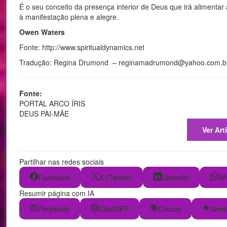
É o seu conceito da presença interior de Deus que irá alimentar 
à manifestação plena e alegre.
Owen Waters
Fonte: http://www.spiritualdynamics.net
Tradução: Regina Drumond – reginamadrumond@yahoo.com.b
Fonte:
PORTAL ARCO ÍRIS
DEUS PAI-MÃE
Ver Art
Partilhar nas redes sociais
Facebook
X (Twitter)
LinkedIn
Wh
Resumir página com IA
Perplexity
ChatGPT
Claude
Gemi