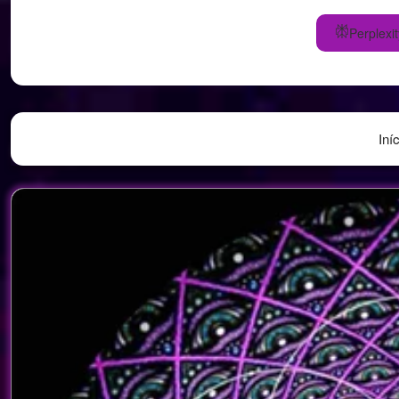
Perplexit
Iní