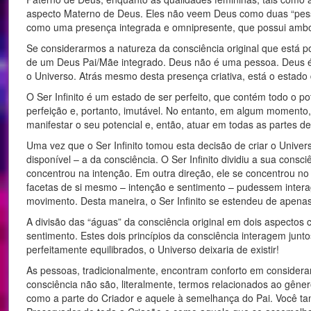
aspecto Materno de Deus. Eles não veem Deus como duas “pess
como uma presença integrada e omnipresente, que possui ambos 
Se considerarmos a natureza da consciência original que está p
de um Deus Pai/Mãe integrado. Deus não é uma pessoa. Deus é 
o Universo. Atrás mesmo desta presença criativa, está o estado de 
O Ser Infinito é um estado de ser perfeito, que contém todo o po
perfeição e, portanto, imutável. No entanto, em algum momento, o
manifestar o seu potencial e, então, atuar em todas as partes de
Uma vez que o Ser Infinito tomou esta decisão de criar o Univer
disponível – a da consciência. O Ser Infinito dividiu a sua con
concentrou na intenção. Em outra direção, ele se concentrou n
facetas de si mesmo – intenção e sentimento – pudessem inter
movimento. Desta maneira, o Ser Infinito se estendeu de apenas
A divisão das “águas” da consciência original em dois aspectos
sentimento. Estes dois princípios da consciência interagem junto
perfeitamente equilibrados, o Universo deixaria de existir!
As pessoas, tradicionalmente, encontram conforto em consider
consciência não são, literalmente, termos relacionados ao gêner
como a parte do Criador e aquele à semelhança do Pai. Você t