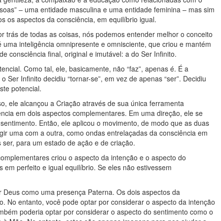
oas” – uma entidade masculina e uma entidade feminina – mas sim
os aspectos da consciência, em equilíbrio igual.
or trás de todas as coisas, nós podemos entender melhor o conceito
uma inteligência omnipresente e omnisciente, que criou e mantém
consciência final, original e imutável: a do Ser Infinito.
tencial. Como tal, ele, basicamente, não “faz”, apenas é. É a
 Ser Infinito decidiu “tornar-se”, em vez de apenas “ser”. Decidiu
ste potencial.
so, ele alcançou a Criação através de sua única ferramenta
sciência em dois aspectos complementares. Em uma direção, ele se
o sentimento. Então, ele aplicou o movimento, de modo que as duas
agir uma com a outra, como ondas entrelaçadas da consciência em
 ser, para um estado de ação e de criação.
 complementares criou o aspecto da intenção e o aspecto do
s em perfeito e igual equilíbrio. Se eles não estivessem
ar Deus como uma presença Paterna. Os dois aspectos da
o. No entanto, você pode optar por considerar o aspecto da intenção
ambém poderia optar por considerar o aspecto do sentimento como o