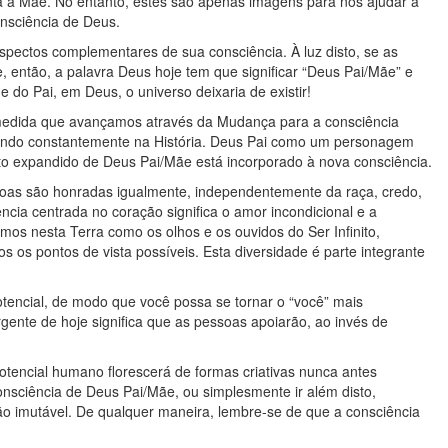
 à Mãe. No entanto, estes são apenas imagens para nos ajudar a
onsciência de Deus.
spectos complementares de sua consciência. À luz disto, se as
então, a palavra Deus hoje tem que significar “Deus Pai/Mãe” e
do Pai, em Deus, o universo deixaria de existir!
 medida que avançamos através da Mudança para a consciência
cendo constantemente na História. Deus Pai como um personagem
to expandido de Deus Pai/Mãe está incorporado à nova consciência.
as são honradas igualmente, independentemente da raça, credo,
ncia centrada no coração significa o amor incondicional e a
imos nesta Terra como os olhos e os ouvidos do Ser Infinito,
s os pontos de vista possíveis. Esta diversidade é parte integrante
otencial, de modo que você possa se tornar o “você” mais
gente de hoje significa que as pessoas apoiarão, ao invés de
tencial humano florescerá de formas criativas nunca antes
nsciência de Deus Pai/Mãe, ou simplesmente ir além disto,
ção imutável. De qualquer maneira, lembre-se de que a consciência