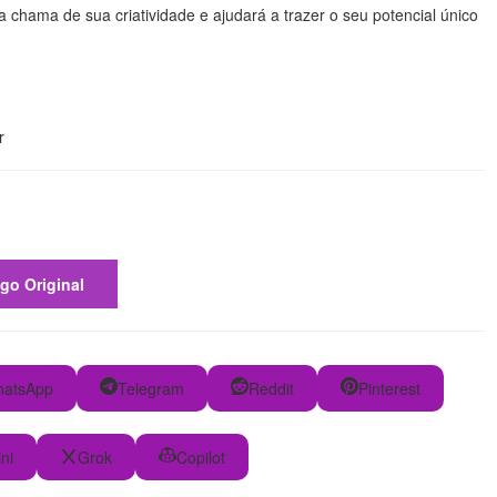
a chama de sua criatividade e ajudará a trazer o seu potencial único
r
igo Original
atsApp
Telegram
Reddit
Pinterest
ni
Grok
Copilot