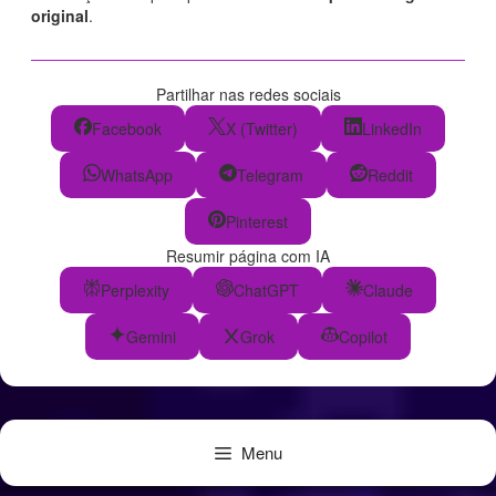
original
.
Partilhar nas redes sociais
Facebook
X (Twitter)
LinkedIn
WhatsApp
Telegram
Reddit
Pinterest
Resumir página com IA
Perplexity
ChatGPT
Claude
Gemini
Grok
Copilot
Menu