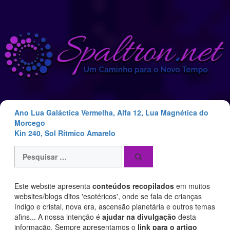
Saltar
para
o
conteúdo
Ano Lua Galáctica Vermelha, Alfa 12, Lua Magnética do
Morcego
Kin 240, Sol Rítmico Amarelo
Pesquisar
por:
Este website apresenta
conteúdos recopilados
em muitos
websites/blogs ditos 'esotéricos', onde se fala de crianças
índigo e cristal, nova era, ascensão planetária e outros temas
afins... A nossa intenção é
ajudar na divulgação
desta
informação. Sempre apresentamos o
link para o artigo