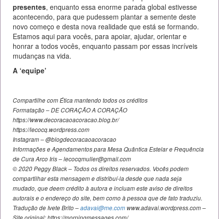
presentes
, enquanto essa enorme parada global estivesse
acontecendo, para que pudessem plantar a semente deste
novo começo e desta nova realidade que está se formando.
Estamos aqui para vocês, para apoiar, ajudar, orientar e
honrar a todos vocês, enquanto passam por essas incríveis
mudanças na vida.
A ‘equipe’
Compartilhe com Ética mantendo todos os créditos
Formatação – DE CORAÇÃO A CORAÇÃO
https://www.decoracaoacoracao.blog.br/
https://lecocq.wordpress.com
Instagram – @blogdecoracaoacoracao
Informações e Agendamentos para Mesa Quântica Estelar e Frequência
de Cura Arco Iris – lecocqmuller@gmail.com
© 2020 Peggy Black – Todos os direitos reservados. Vocês podem
compartilhar esta mensagem e distribuí-la desde que nada seja
mudado, que deem crédito à autora e incluam este aviso de direitos
autorais e o endereço do site, bem como à pessoa que de fato traduziu.
Tradução de Ivete Brito –
adavai@me.com
www.adavai.wordpress.com –
Site original: https://morningmessages.com/