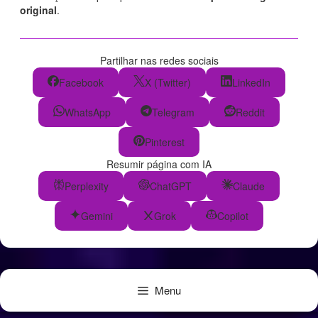
original
.
Partilhar nas redes sociais
Facebook
X (Twitter)
LinkedIn
WhatsApp
Telegram
Reddit
Pinterest
Resumir página com IA
Perplexity
ChatGPT
Claude
Gemini
Grok
Copilot
Menu