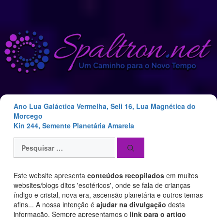
Saltar
para
o
conteúdo
Ano Lua Galáctica Vermelha, Seli 16, Lua Magnética do
Morcego
Kin 244, Semente Planetária Amarela
Pesquisar
por:
Este website apresenta
conteúdos recopilados
em muitos
websites/blogs ditos 'esotéricos', onde se fala de crianças
índigo e cristal, nova era, ascensão planetária e outros temas
afins... A nossa intenção é
ajudar na divulgação
desta
informação. Sempre apresentamos o
link para o artigo