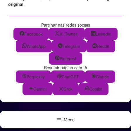
original
.
Partilhar nas redes sociais
Facebook
X (Twitter)
LinkedIn
WhatsApp
Telegram
Reddit
Pinterest
Resumir página com IA
Perplexity
ChatGPT
Claude
Gemini
Grok
Copilot
Menu