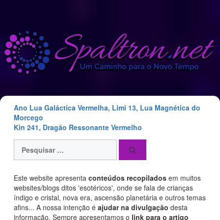
Saltar
para
o
conteúdo
Ano Lua Galáctica Vermelha, Limi 13, Lua Magnética do
Morcego
Kin 241, Dragão Ressonante Vermelho
Pesquisar
por:
Este website apresenta
conteúdos recopilados
em muitos
websites/blogs ditos 'esotéricos', onde se fala de crianças
índigo e cristal, nova era, ascensão planetária e outros temas
afins... A nossa intenção é
ajudar na divulgação
desta
informação. Sempre apresentamos o
link para o artigo