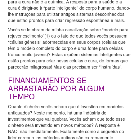
para a cura não é a química. A resposta para a saúde e a
cura é dirigir-se à “parte inteligente” do corpo humano, dando-
lhe instruções para utilizar antigos sistemas desconhecidos
que estão prontos para criar regressão espontânea e mais.
Vocês se lembram da minha canalização sobre “modelo para
rejuvenescimento”(1) ou o fato de que todos vocês possuem
“células gênesis” adormecidas em seus corpos (células que
têm o modelo completo do corpo e uma fonte para células
tronco muito jovens)? Estas expõem sistemas inteligentes que
estão prontos para criar novas células e cura, de formas que
parecerão milagrosas! Mas elas precisam ser “instruídas”.
FINANCIAMENTOS SE
ARRASTARÃO POR ALGUM
TEMPO
Quanto dinheiro vocês acham que é investido em modelos
antiquados? Neste momento, há uma indústria de
investimentos que vai quebrar. Vocês acham que todo esse
dinheiro será investido em novos métodos? A resposta é
NÃO, não imediatamente. Exatamente como a cegueira do
líder coreano, os métodos antigos são extremamente