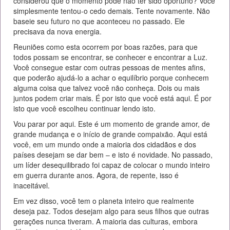
considerou que o momento pode não ter sido oportuno? Você
simplesmente tentou-o cedo demais. Tente novamente. Não
baseie seu futuro no que aconteceu no passado. Ele
precisava da nova energia.
Reuniões como esta ocorrem por boas razões, para que
todos possam se encontrar, se conhecer e encontrar a Luz.
Você consegue estar com outras pessoas de mentes afins,
que poderão ajudá-lo a achar o equilíbrio porque conhecem
alguma coisa que talvez você não conheça. Dois ou mais
juntos podem criar mais. É por isto que você está aqui. É por
isto que você escolheu continuar lendo isto.
Vou parar por aqui. Este é um momento de grande amor, de
grande mudança e o início de grande compaixão. Aqui está
você, em um mundo onde a maioria dos cidadãos e dos
países desejam se dar bem – e isto é novidade. No passado,
um líder desequilibrado foi capaz de colocar o mundo inteiro
em guerra durante anos. Agora, de repente, isso é
inaceitável.
Em vez disso, você tem o planeta inteiro que realmente
deseja paz. Todos desejam algo para seus filhos que outras
gerações nunca tiveram. A maioria das culturas, embora