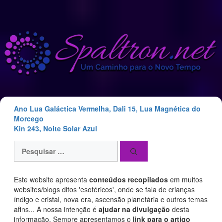
Saltar
para
o
conteúdo
Ano Lua Galáctica Vermelha, Dali 15, Lua Magnética do
Morcego
Kin 243, Noite Solar Azul
Pesquisar
por:
Este website apresenta
conteúdos recopilados
em muitos
websites/blogs ditos 'esotéricos', onde se fala de crianças
índigo e cristal, nova era, ascensão planetária e outros temas
afins... A nossa intenção é
ajudar na divulgação
desta
informação. Sempre apresentamos o
link para o artigo