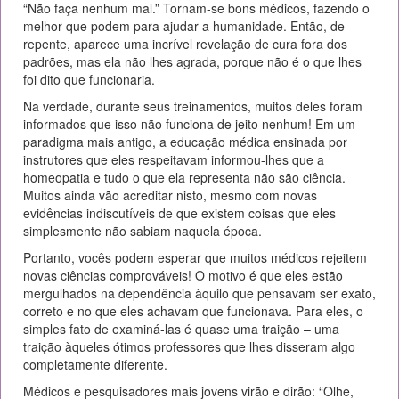
“Não faça nenhum mal.” Tornam-se bons médicos, fazendo o
melhor que podem para ajudar a humanidade. Então, de
repente, aparece uma incrível revelação de cura fora dos
padrões, mas ela não lhes agrada, porque não é o que lhes
foi dito que funcionaria.
Na verdade, durante seus treinamentos, muitos deles foram
informados que isso não funciona de jeito nenhum! Em um
paradigma mais antigo, a educação médica ensinada por
instrutores que eles respeitavam informou-lhes que a
homeopatia e tudo o que ela representa não são ciência.
Muitos ainda vão acreditar nisto, mesmo com novas
evidências indiscutíveis de que existem coisas que eles
simplesmente não sabiam naquela época.
Portanto, vocês podem esperar que muitos médicos rejeitem
novas ciências comprováveis! O motivo é que eles estão
mergulhados na dependência àquilo que pensavam ser exato,
correto e no que eles achavam que funcionava. Para eles, o
simples fato de examiná-las é quase uma traição – uma
traição àqueles ótimos professores que lhes disseram algo
completamente diferente.
Médicos e pesquisadores mais jovens virão e dirão: “Olhe,