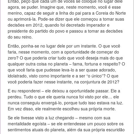
Então, peço que cada um de vocês se coloque no lugar dele
agora, se puder. Imagine que, neste momento, você é esse
menino, capaz de seguir a linha do pai para a Coreia do Norte
ou aprimorá-la. Pode-se dizer que ele começou a tomar suas
decisões em 2012, quando foi decretado imperador e
presidente do partido do povo e passou a tomar as decisões
do seu reino.
Então, ponha-se no lugar dele por um instante. O que você
faria, nesse momento, com a oportunidade de começar do
zero? O que poderia criar tudo que você deseja mais do que
qualquer outra coisa no planeta – fama, fortuna e respeito? O
que você faria que pudesse leva-lo a ser quase adorado,
idolatrado, visto como importante e a ser “o único”? O que
você poderia fazer nesse instante, na conjuntura de 2012?
E eu responderei – ele deixou a oportunidade passar. Ele a
perdeu. Tudo o que ele queria nunca foi visto por ele… ele
nunca conseguiu enxergá-lo, porque tudo isso estava na luz.
Em vez disso, ele realmente escolheu sua própria morte.
Se ele tivesse visto a luz chegando – mesmo com sua
mentalidade egoísta – se ele entendesse um pouco sobre os
sentimentos atuais do planeta, além da sua própria escuridão