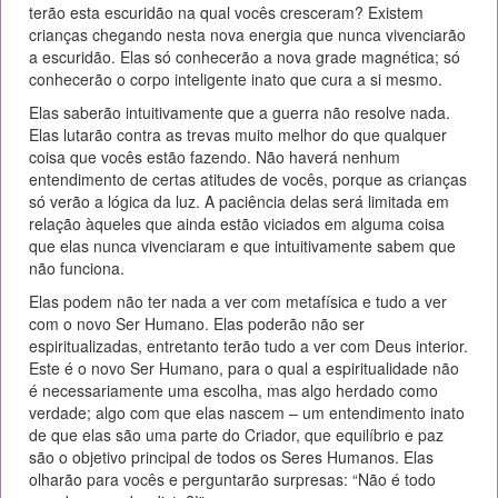
terão esta escuridão na qual vocês cresceram? Existem
crianças chegando nesta nova energia que nunca vivenciarão
a escuridão. Elas só conhecerão a nova grade magnética; só
conhecerão o corpo inteligente inato que cura a si mesmo.
Elas saberão intuitivamente que a guerra não resolve nada.
Elas lutarão contra as trevas muito melhor do que qualquer
coisa que vocês estão fazendo. Não haverá nenhum
entendimento de certas atitudes de vocês, porque as crianças
só verão a lógica da luz. A paciência delas será limitada em
relação àqueles que ainda estão viciados em alguma coisa
que elas nunca vivenciaram e que intuitivamente sabem que
não funciona.
Elas podem não ter nada a ver com metafísica e tudo a ver
com o novo Ser Humano. Elas poderão não ser
espiritualizadas, entretanto terão tudo a ver com Deus interior.
Este é o novo Ser Humano, para o qual a espiritualidade não
é necessariamente uma escolha, mas algo herdado como
verdade; algo com que elas nascem – um entendimento inato
de que elas são uma parte do Criador, que equilíbrio e paz
são o objetivo principal de todos os Seres Humanos. Elas
olharão para vocês e perguntarão surpresas: “Não é todo