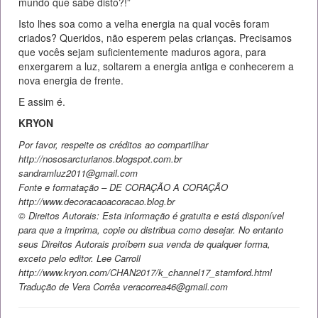
mundo que sabe disto?!”
Isto lhes soa como a velha energia na qual vocês foram
criados? Queridos, não esperem pelas crianças. Precisamos
que vocês sejam suficientemente maduros agora, para
enxergarem a luz, soltarem a energia antiga e conhecerem a
nova energia de frente.
E assim é.
KRYON
Por favor, respeite os créditos ao compartilhar
http://nososarcturianos.blogspot.com.br
sandramluz2011@gmail.com
Fonte e formatação – DE CORAÇÃO A CORAÇÃO
http://www.decoracaoacoracao.blog.br
© Direitos Autorais: Esta informação é gratuita e está disponível
para que a imprima, copie ou distribua como desejar. No entanto
seus Direitos Autorais proíbem sua venda de qualquer forma,
exceto pelo editor. Lee Carroll
http://www.kryon.com/CHAN2017/k_channel17_stamford.html
Tradução de Vera Corrêa veracorrea46@gmail.com