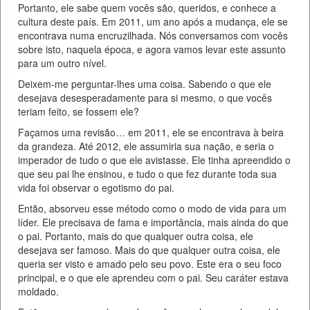
Portanto, ele sabe quem vocês são, queridos, e conhece a
cultura deste país. Em 2011, um ano após a mudança, ele se
encontrava numa encruzilhada. Nós conversamos com vocês
sobre isto, naquela época, e agora vamos levar este assunto
para um outro nível.
Deixem-me perguntar-lhes uma coisa. Sabendo o que ele
desejava desesperadamente para si mesmo, o que vocês
teriam feito, se fossem ele?
Façamos uma revisão… em 2011, ele se encontrava à beira
da grandeza. Até 2012, ele assumiria sua nação, e seria o
imperador de tudo o que ele avistasse. Ele tinha apreendido o
que seu pai lhe ensinou, e tudo o que fez durante toda sua
vida foi observar o egotismo do pai.
Então, absorveu esse método como o modo de vida para um
líder. Ele precisava de fama e importância, mais ainda do que
o pai. Portanto, mais do que qualquer outra coisa, ele
desejava ser famoso. Mais do que qualquer outra coisa, ele
queria ser visto e amado pelo seu povo. Este era o seu foco
principal, e o que ele aprendeu com o pai. Seu caráter estava
moldado.