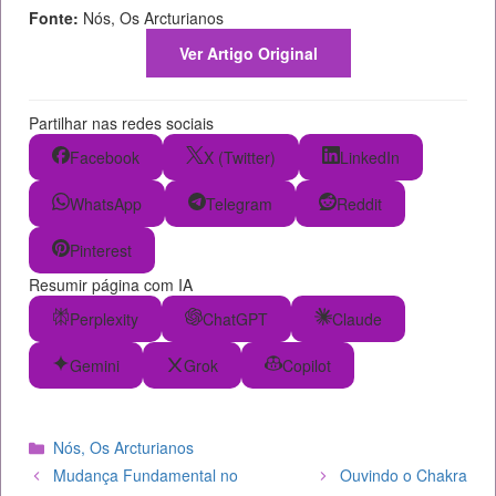
Fonte:
Nós, Os Arcturianos
Ver Artigo Original
Partilhar nas redes sociais
Facebook
X (Twitter)
LinkedIn
WhatsApp
Telegram
Reddit
Pinterest
Resumir página com IA
Perplexity
ChatGPT
Claude
Gemini
Grok
Copilot
Categorias
Nós, Os Arcturianos
Mudança Fundamental no
Ouvindo o Chakra