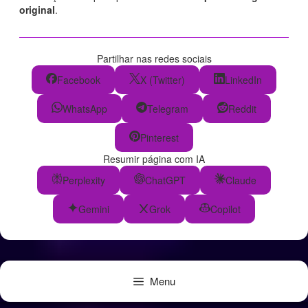
original
.
Partilhar nas redes sociais
Facebook
X (Twitter)
LinkedIn
WhatsApp
Telegram
Reddit
Pinterest
Resumir página com IA
Perplexity
ChatGPT
Claude
Gemini
Grok
Copilot
Menu