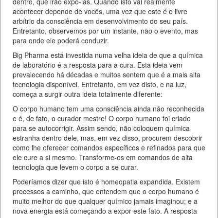
dentro, que irão expô-las. Quando isto vai realmente
acontecer depende de vocês, uma vez que este é o livre
arbítrio da consciência em desenvolvimento do seu país.
Entretanto, observemos por um instante, não o evento, mas
para onde ele poderá conduzir.
Big Pharma está investida numa velha ideia de que a química
de laboratório é a resposta para a cura. Esta ideia vem
prevalecendo há décadas e muitos sentem que é a mais alta
tecnologia disponível. Entretanto, em vez disto, e na luz,
começa a surgir outra ideia totalmente diferente:
O corpo humano tem uma consciência ainda não reconhecida
e é, de fato, o curador mestre! O corpo humano foi criado
para se autocorrigir. Assim sendo, não coloquem química
estranha dentro dele, mas, em vez disso, procurem descobrir
como lhe oferecer comandos específicos e refinados para que
ele cure a si mesmo. Transforme-os em comandos de alta
tecnologia que levem o corpo a se curar.
Poderíamos dizer que isto é homeopatia expandida. Existem
processos a caminho, que entendem que o corpo humano é
muito melhor do que qualquer químico jamais imaginou; e a
nova energia está começando a expor este fato. A resposta