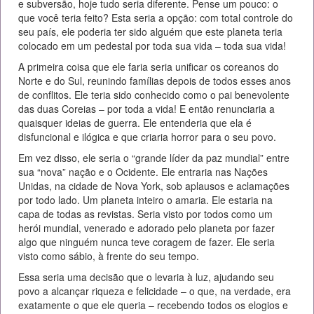
e subversão, hoje tudo seria diferente. Pense um pouco: o
que você teria feito? Esta seria a opção: com total controle do
seu país, ele poderia ter sido alguém que este planeta teria
colocado em um pedestal por toda sua vida – toda sua vida!
A primeira coisa que ele faria seria unificar os coreanos do
Norte e do Sul, reunindo famílias depois de todos esses anos
de conflitos. Ele teria sido conhecido como o pai benevolente
das duas Coreias – por toda a vida! E então renunciaria a
quaisquer ideias de guerra. Ele entenderia que ela é
disfuncional e ilógica e que criaria horror para o seu povo.
Em vez disso, ele seria o “grande líder da paz mundial” entre
sua “nova” nação e o Ocidente. Ele entraria nas Nações
Unidas, na cidade de Nova York, sob aplausos e aclamações
por todo lado. Um planeta inteiro o amaria. Ele estaria na
capa de todas as revistas. Seria visto por todos como um
herói mundial, venerado e adorado pelo planeta por fazer
algo que ninguém nunca teve coragem de fazer. Ele seria
visto como sábio, à frente do seu tempo.
Essa seria uma decisão que o levaria à luz, ajudando seu
povo a alcançar riqueza e felicidade – o que, na verdade, era
exatamente o que ele queria – recebendo todos os elogios e