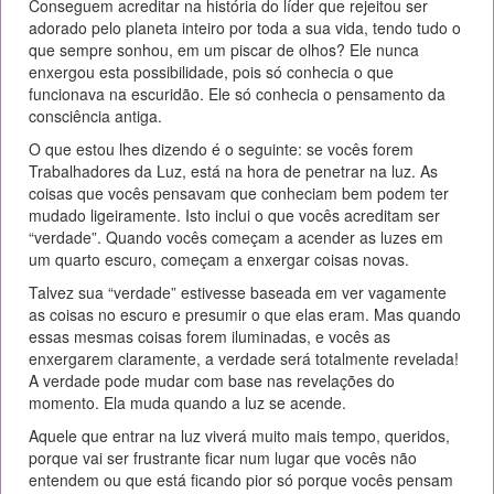
Conseguem acreditar na história do líder que rejeitou ser
adorado pelo planeta inteiro por toda a sua vida, tendo tudo o
que sempre sonhou, em um piscar de olhos? Ele nunca
enxergou esta possibilidade, pois só conhecia o que
funcionava na escuridão. Ele só conhecia o pensamento da
consciência antiga.
O que estou lhes dizendo é o seguinte: se vocês forem
Trabalhadores da Luz, está na hora de penetrar na luz. As
coisas que vocês pensavam que conheciam bem podem ter
mudado ligeiramente. Isto inclui o que vocês acreditam ser
“verdade”. Quando vocês começam a acender as luzes em
um quarto escuro, começam a enxergar coisas novas.
Talvez sua “verdade” estivesse baseada em ver vagamente
as coisas no escuro e presumir o que elas eram. Mas quando
essas mesmas coisas forem iluminadas, e vocês as
enxergarem claramente, a verdade será totalmente revelada!
A verdade pode mudar com base nas revelações do
momento. Ela muda quando a luz se acende.
Aquele que entrar na luz viverá muito mais tempo, queridos,
porque vai ser frustrante ficar num lugar que vocês não
entendem ou que está ficando pior só porque vocês pensam