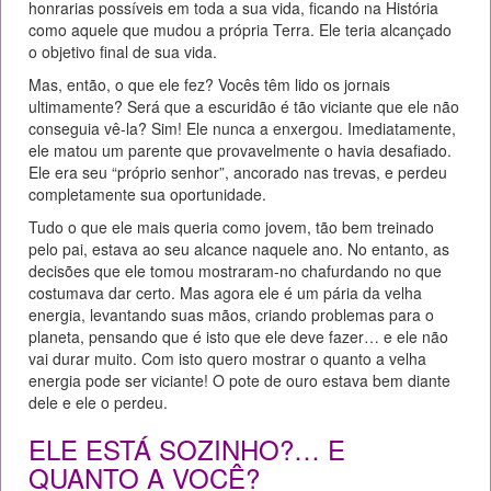
honrarias possíveis em toda a sua vida, ficando na História
como aquele que mudou a própria Terra. Ele teria alcançado
o objetivo final de sua vida.
Mas, então, o que ele fez? Vocês têm lido os jornais
ultimamente? Será que a escuridão é tão viciante que ele não
conseguia vê-la? Sim! Ele nunca a enxergou. Imediatamente,
ele matou um parente que provavelmente o havia desafiado.
Ele era seu “próprio senhor”, ancorado nas trevas, e perdeu
completamente sua oportunidade.
Tudo o que ele mais queria como jovem, tão bem treinado
pelo pai, estava ao seu alcance naquele ano. No entanto, as
decisões que ele tomou mostraram-no chafurdando no que
costumava dar certo. Mas agora ele é um pária da velha
energia, levantando suas mãos, criando problemas para o
planeta, pensando que é isto que ele deve fazer… e ele não
vai durar muito. Com isto quero mostrar o quanto a velha
energia pode ser viciante! O pote de ouro estava bem diante
dele e ele o perdeu.
ELE ESTÁ SOZINHO?… E
QUANTO A VOCÊ?