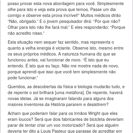
posso provar esta nova abordagem para você. Simplesmente
olhe para isto e veja esta prova que temos. Passe um dia
comigo e observe esta prova incrível!” Muitos médicos dirão
“Não, obrigado.” E o jovem pesquisador dirá: “Por que não?
Olhar para isto não lhe fará mal.” E eles responderão: “Porque
não acredito nisso.”
Esta situação nem sequer faz sentido, mas representa o
quanto a velha energia é viciante. Observe isto, mesmo entre
os seus próprios médicos. A natureza humana diz que se
funcionou antes, vai funcionar de novo. “É isto que eu
entendo. É isto que eu faço. Não me mostre nada de novo,
porque aprendi que isso que você tem simplesmente não
pode funcionar.”
Queridos, as descobertas da física e biologia mudarão tudo, e
de repente o sol brilhará [uma metáfora]. De repente, haverá
novas ideias. Já se imaginaram falando para alguns dos
maiores inventores da História pararem e desistirem?
Acham que poderiam falar para os irmãos Wright que eles
eram loucos? Será que dois fabricantes de bicicleta deveriam
parar de tentar criar um voo motorizado? Será que alguém
deveria ter dito a Louis Pasteur que parasse de acreditar em