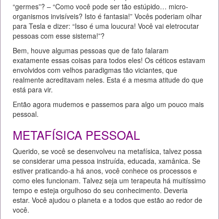
“germes”? – “Como você pode ser tão estúpido… micro-
organismos invisíveis? Isto é fantasia!” Vocês poderiam olhar
para Tesla e dizer: “Isso é uma loucura! Você vai eletrocutar
pessoas com esse sistema!”?
Bem, houve algumas pessoas que de fato falaram
exatamente essas coisas para todos eles! Os céticos estavam
envolvidos com velhos paradigmas tão viciantes, que
realmente acreditavam neles. Esta é a mesma atitude do que
está para vir.
Então agora mudemos e passemos para algo um pouco mais
pessoal.
METAFÍSICA PESSOAL
Querido, se você se desenvolveu na metafísica, talvez possa
se considerar uma pessoa instruída, educada, xamânica. Se
estiver praticando-a há anos, você conhece os processos e
como eles funcionam. Talvez seja um terapeuta há muitíssimo
tempo e esteja orgulhoso do seu conhecimento. Deveria
estar. Você ajudou o planeta e a todos que estão ao redor de
você.