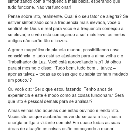
sintonizando com a frequência mais baixa, esperando que
tudo funcione. Não vai funcionar!
Pense sobre isto, realmente. Qual é o seu fator de alegria? Se
estiver sintonizado com a frequência mais elevada, você o
sentirá! Se Deus é real para você e a frequência começou a
se elevar, e o véu está começando a ser mais leve, os meios
antigos não serão tão eficazes.
A grade magnética do planeta mudou, possibilitando nova
consciência, e tudo está se ajustando para a alma velha e o
Trabalhador da Luz. Você está aproveitando isto? Já olhou
para si mesmo e disse: “Tudo bem, tudo bem… talvez –
apenas talvez – todas as coisas que eu sabia tenham mudado
um pouco.”?
Ou você diz: ”Sei o que estou fazendo. Tenho anos de
experiência e este é modo como as coisas funcionam.” Será
que isto é pessoal demais para se analisar?
Almas velhas são aquelas que estão ouvindo e lendo isto.
Vocês são os que acabarão movendo-se para a luz, mas a
energia antiga é viciante demais! Em quase todas as suas
áreas de atuação as coisas estão começando a mudar.