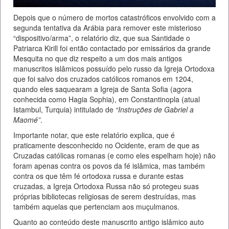
Depois que o número de mortos catastróficos envolvido com a
segunda tentativa da Arábia para remover este misterioso
“dispositivo/arma”, o relatório diz, que sua Santidade o
Patriarca Kirill foi então contactado por emissários da grande
Mesquita no que diz respeito a um dos mais antigos
manuscritos islâmicos possuído pelo russo da Igreja Ortodoxa
que foi salvo dos cruzados católicos romanos em 1204,
quando eles saquearam a Igreja de Santa Sofia (agora
conhecida como Hagia Sophia), em Constantinopla (atual
Istambul, Turquia) intitulado de
“Instruções de Gabriel a
Maomé”
.
Importante notar, que este relatório explica, que é
praticamente desconhecido no Ocidente, eram de que as
Cruzadas católicas romanas (e como eles espelham hoje) não
foram apenas contra os povos da fé islâmica, mas também
contra os que têm fé ortodoxa russa e durante estas
cruzadas, a Igreja Ortodoxa Russa não só protegeu suas
próprias bibliotecas religiosas de serem destruídas, mas
também aquelas que pertenciam aos muçulmanos.
Quanto ao conteúdo deste manuscrito antigo islâmico auto