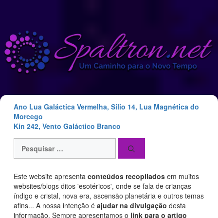
Saltar
para
o
conteúdo
Ano Lua Galáctica Vermelha, Sílio 14, Lua Magnética do
Morcego
Kin 242, Vento Galáctico Branco
Pesquisar
por:
Este website apresenta
conteúdos recopilados
em muitos
websites/blogs ditos 'esotéricos', onde se fala de crianças
índigo e cristal, nova era, ascensão planetária e outros temas
afins... A nossa intenção é
ajudar na divulgação
desta
informação. Sempre apresentamos o
link para o artigo