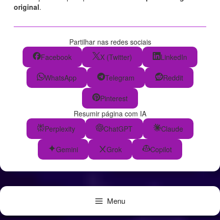
original
.
Partilhar nas redes sociais
Facebook
X (Twitter)
LinkedIn
WhatsApp
Telegram
Reddit
Pinterest
Resumir página com IA
Perplexity
ChatGPT
Claude
Gemini
Grok
Copilot
Menu