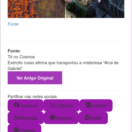
Fonte
Fonte:
Tô no Cosmos
Exército russo afirma que transportou a misteriosa “Arca de
Gabriel”
Ver Artigo Original
Partilhar nas redes sociais
Facebook
X (Twitter)
LinkedIn
WhatsApp
Telegram
Reddit
Pinterest