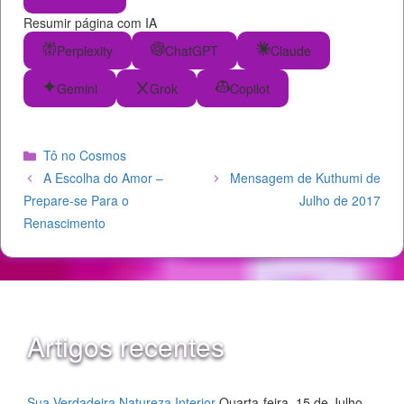
Resumir página com IA
Perplexity
ChatGPT
Claude
Gemini
Grok
Copilot
Categorias
Tô no Cosmos
A Escolha do Amor –
Mensagem de Kuthumi de
Prepare-se Para o
Julho de 2017
Renascimento
Artigos recentes
Sua Verdadeira Natureza Interior
Quarta-feira, 15 de Julho,