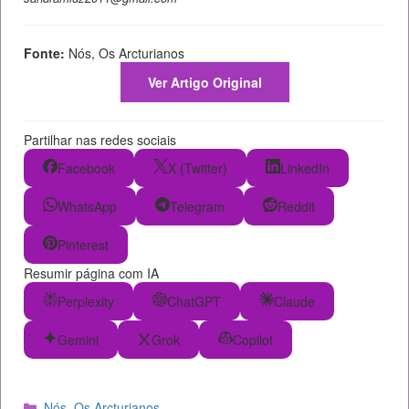
Fonte:
Nós, Os Arcturianos
Ver Artigo Original
Partilhar nas redes sociais
Facebook
X (Twitter)
LinkedIn
WhatsApp
Telegram
Reddit
Pinterest
Resumir página com IA
Perplexity
ChatGPT
Claude
Gemini
Grok
Copilot
Categorias
Nós, Os Arcturianos