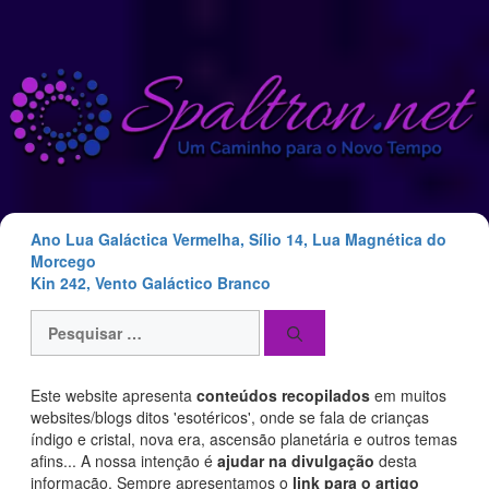
Saltar
para
o
conteúdo
Ano Lua Galáctica Vermelha, Sílio 14, Lua Magnética do
Morcego
Kin 242, Vento Galáctico Branco
Pesquisar
por:
Este website apresenta
conteúdos recopilados
em muitos
websites/blogs ditos 'esotéricos', onde se fala de crianças
índigo e cristal, nova era, ascensão planetária e outros temas
afins... A nossa intenção é
ajudar na divulgação
desta
informação. Sempre apresentamos o
link para o artigo