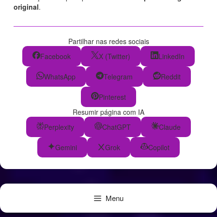
original
.
Partilhar nas redes sociais
Facebook
X (Twitter)
LinkedIn
WhatsApp
Telegram
Reddit
Pinterest
Resumir página com IA
Perplexity
ChatGPT
Claude
Gemini
Grok
Copilot
Menu