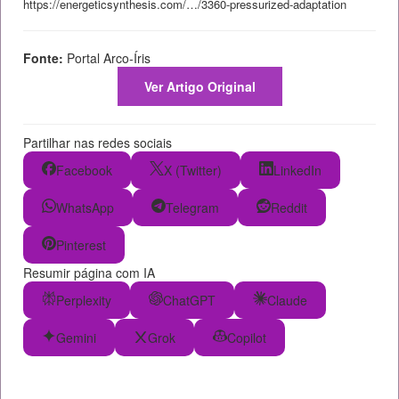
https://energeticsynthesis.com/…/3360-pressurized-adaptation
Fonte:
Portal Arco-Íris
Ver Artigo Original
Partilhar nas redes sociais
Facebook
X (Twitter)
LinkedIn
WhatsApp
Telegram
Reddit
Pinterest
Resumir página com IA
Perplexity
ChatGPT
Claude
Gemini
Grok
Copilot