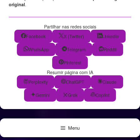
original
.
Partilhar nas redes sociais
Facebook
X (Twitter)
LinkedIn
WhatsApp
Telegram
Reddit
Pinterest
Resumir página com IA
Perplexity
ChatGPT
Claude
Gemini
Grok
Copilot
Menu