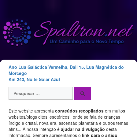
Saltar
para
o
conteúdo
Ano Lua Galáctica Vermelha, Dali 15, Lua Magnética do
Morcego
Kin 243, Noite Solar Azul
Pesquisar
por:
Este website apresenta
conteúdos recopilados
em muitos
websites/blogs ditos 'esotéricos', onde se fala de crianças
índigo e cristal, nova era, ascensão planetária e outros temas
afins... A nossa intenção é
ajudar na divulgação
desta
informação. Sempre apresentamos o
link para o artigo