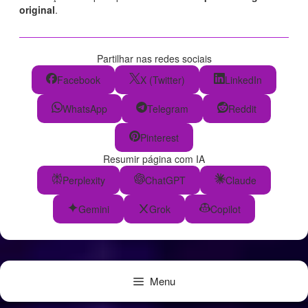
original
.
Partilhar nas redes sociais
Facebook
X (Twitter)
LinkedIn
WhatsApp
Telegram
Reddit
Pinterest
Resumir página com IA
Perplexity
ChatGPT
Claude
Gemini
Grok
Copilot
Menu