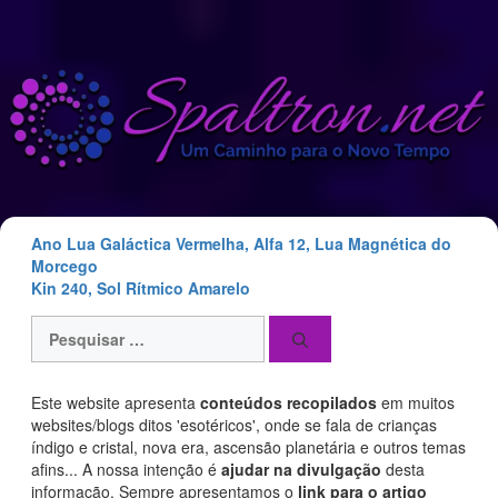
Saltar
para
o
conteúdo
Ano Lua Galáctica Vermelha, Alfa 12, Lua Magnética do
Morcego
Kin 240, Sol Rítmico Amarelo
Pesquisar
por:
Este website apresenta
conteúdos recopilados
em muitos
websites/blogs ditos 'esotéricos', onde se fala de crianças
índigo e cristal, nova era, ascensão planetária e outros temas
afins... A nossa intenção é
ajudar na divulgação
desta
informação. Sempre apresentamos o
link para o artigo