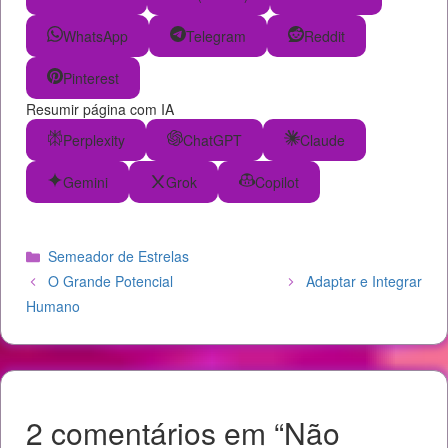
WhatsApp
Telegram
Reddit
Pinterest
Resumir página com IA
Perplexity
ChatGPT
Claude
Gemini
Grok
Copilot
Categorias
Semeador de Estrelas
O Grande Potencial
Adaptar e Integrar
Humano
2 comentários em “Não