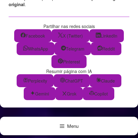
original
.
Partilhar nas redes sociais
Facebook
X (Twitter)
LinkedIn
WhatsApp
Telegram
Reddit
Pinterest
Resumir página com IA
Perplexity
ChatGPT
Claude
Gemini
Grok
Copilot
Menu