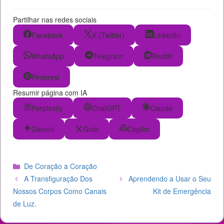
Partilhar nas redes sociais
Facebook
X (Twitter)
LinkedIn
WhatsApp
Telegram
Reddit
Pinterest
Resumir página com IA
Perplexity
ChatGPT
Claude
Gemini
Grok
Copilot
Categorias
De Coração a Coração
A Transfiguração Dos
Aprendendo a Usar o Seu
Nossos Corpos Como Canais
Kit de Emergência
de Luz.