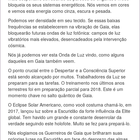
bloqueia os seus sistemas energéticos. Nós vemos em cores
e vemos esta energia como cinza, escura e pesada.
Podemos ver densidade em seu tecido. Se essas baixas
frequências se estabelecerem na vibração de Gaia, elas
bloquearão futuras ondas de luz fotônica: campos de luz
vibratórios mais elevados, desencadeados pela intervenção
cósmica.
Nós já podemos ver esta Onda de Luz vindo, como alguns
daqueles em Gaia também veem.
O ponto crucial entre o Despertar e a Consciência Superior
está sendo alcançado por muitos. Trabalhadores da Luz se
preparam para as tarefas. O treinamento nos últimos anos
terrestres foi em preparação parcial para 2018. Este é um
momento chave no salto quântico de Gaia.
O Eclipse Solar Americano, como você costuma chamá-lo, em
2017, lançou luz sobre a Escuridão da forte influência da Elite
global. Tem havido um grande e constante desenrolar da
verdade seguindo este holofote. Muito se fez para prepará-lo.
Nós elogiamos os Guerreiros de Gaia que brilharam suas
próprias luzes na Escuridão em face do desprezo das almas