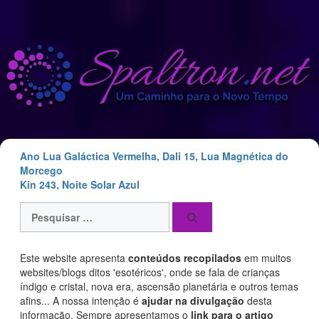
Saltar
para
o
conteúdo
Ano Lua Galáctica Vermelha, Dali 15, Lua Magnética do
Morcego
Kin 243, Noite Solar Azul
Pesquisar
por:
Este website apresenta
conteúdos recopilados
em muitos
websites/blogs ditos 'esotéricos', onde se fala de crianças
índigo e cristal, nova era, ascensão planetária e outros temas
afins... A nossa intenção é
ajudar na divulgação
desta
informação. Sempre apresentamos o
link para o artigo