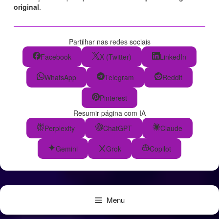
original
.
Partilhar nas redes sociais
Facebook
X (Twitter)
LinkedIn
WhatsApp
Telegram
Reddit
Pinterest
Resumir página com IA
Perplexity
ChatGPT
Claude
Gemini
Grok
Copilot
Menu