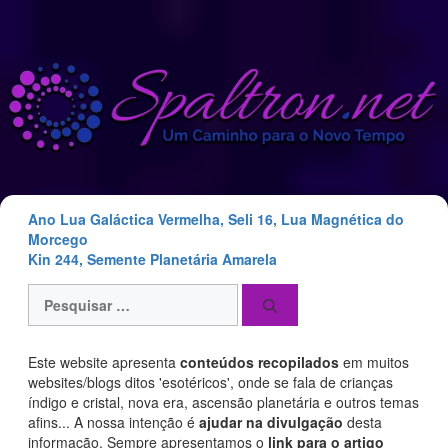
Saltar
para
o
conteúdo
Ano Lua Galáctica Vermelha, Seli 16, Lua Magnética do
Morcego
Kin 244, Semente Planetária Amarela
Pesquisar
por:
Este website apresenta
conteúdos recopilados
em muitos
websites/blogs ditos 'esotéricos', onde se fala de crianças
índigo e cristal, nova era, ascensão planetária e outros temas
afins... A nossa intenção é
ajudar na divulgação
desta
informação. Sempre apresentamos o
link para o artigo