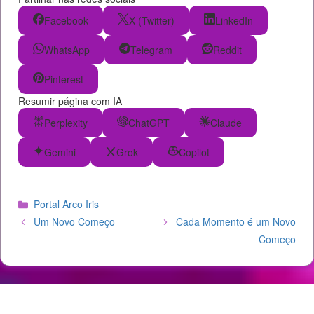
Facebook
X (Twitter)
LinkedIn
WhatsApp
Telegram
Reddit
Pinterest
Resumir página com IA
Perplexity
ChatGPT
Claude
Gemini
Grok
Copilot
Categorias
Portal Arco Iris
Um Novo Começo
Cada Momento é um Novo
Começo