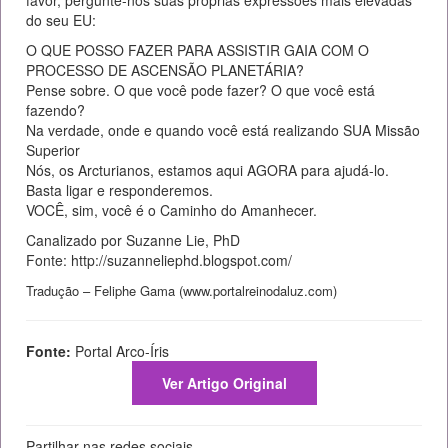
favor, pergunte-nos suas próprias expressões mais elevadas
do seu EU:
O QUE POSSO FAZER PARA ASSISTIR GAIA COM O
PROCESSO DE ASCENSÃO PLANETÁRIA?
Pense sobre. O que você pode fazer? O que você está
fazendo?
Na verdade, onde e quando você está realizando SUA Missão
Superior
Nós, os Arcturianos, estamos aqui AGORA para ajudá-lo.
Basta ligar e responderemos.
VOCÊ, sim, você é o Caminho do Amanhecer.
Canalizado por Suzanne Lie, PhD
Fonte: http://suzanneliephd.blogspot.com/
Tradução – Feliphe Gama (www.portalreinodaluz.com)
Fonte:
Portal Arco-Íris
Ver Artigo Original
Partilhar nas redes sociais