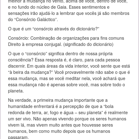
melhor a mudança no vento, acima de você, dentro de você,
e no fundo do núcleo de Gaia. Esses sentimentos e
sensações irão ajudá-lo a lembrar que vocês já são membros
do “Consórcio Galáctico”.
O que é um “consórcio através do dicionário?”
Consórcio: Combinação de organizações para fins comuns
Direito à empresa conjugal. (significado do dicionário)
O que o “consórcio” significa dentro de nossa própria
consciência? Essa resposta é, é claro, para cada pessoa
discernir. Em quais áreas da vida interior, você sente que está
“à beira da mudança?” Você provavelmente não sabe o que é
essa mudança, mas se você meditar nela, você achará que
essa mudança não é apenas sobre você, mas sobre todo o
planeta.
Na verdade, a primeira mudança importante que a
humanidade enfrentará é a percepção de que a “bola
redonda de terra, ar, fogo e água – seu planeta” é realmente
um ser vivo. Não apenas vivendo porque os seres humanos
vivem lá, mas vivem muito antes que houvesse seres
humanos, bem como muito depois que os humanos
passaram.