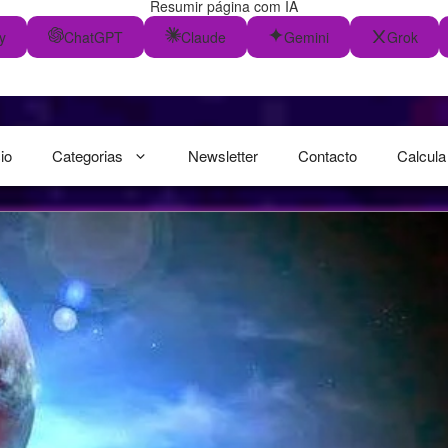
Resumir página com IA
y
ChatGPT
Claude
Gemini
Grok
cio
Categorias
Newsletter
Contacto
Calcula