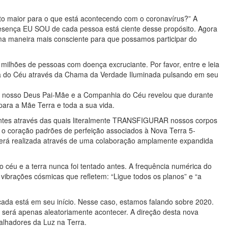
to maior para o que está acontecendo com o coronavírus?” A
esença EU SOU de cada pessoa está ciente desse propósito. Agora
a maneira mais consciente para que possamos participar do
 milhões de pessoas com doença excruciante. Por favor, entre e leia
a do Céu através da Chama da Verdade Iluminada pulsando em seu
, nosso Deus Pai-Mãe e a Companhia do Céu revelou que durante
ara a Mãe Terra e toda a sua vida.
entes através das quais literalmente TRANSFIGURAR nossos corpos
a o coração padrões de perfeição associados à Nova Terra 5-
será realizada através de uma colaboração amplamente expandida
céu e a terra nunca foi tentado antes. A frequência numérica do
ibrações cósmicas que refletem: “Ligue todos os planos” e “a
cada está em seu início. Nesse caso, estamos falando sobre 2020.
 será apenas aleatoriamente acontecer. A direção desta nova
alhadores da Luz na Terra.