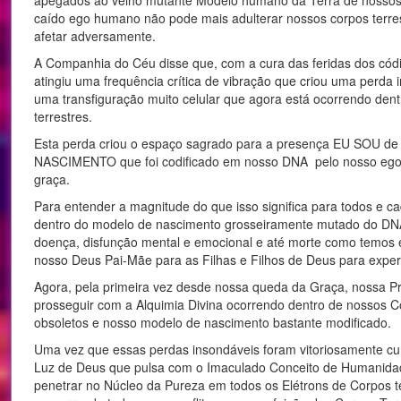
apegados ao velho mutante Modelo humano da Terra de nossos cor
caído ego humano não pode mais adulterar nossos corpos terre
afetar adversamente.
A Companhia do Céu disse que, com a cura das feridas dos có
atingiu uma frequência crítica de vibração que criou uma perda 
uma transfiguração muito celular que agora está ocorrendo den
terrestres.
Esta perda criou o espaço sagrado para a presença EU SOU 
NASCIMENTO que foi codificado em nosso DNA pelo nosso eg
graça.
Para entender a magnitude do que isso significa para todos e 
dentro do modelo de nascimento grosseiramente mutado do DN
doença, disfunção mental e emocional e até morte como temos e
nosso Deus Pai-Mãe para as Filhas e Filhos de Deus para exper
Agora, pela primeira vez desde nossa queda da Graça, nossa 
prosseguir com a Alquimia Divina ocorrendo dentro de nossos 
obsoletos e nosso modelo de nascimento bastante modificado.
Uma vez que essas perdas insondáveis ​​foram vitoriosamente 
Luz de Deus que pulsa com o Imaculado Conceito de Humanidad
penetrar no Núcleo da Pureza em todos os Elétrons de Corpos t