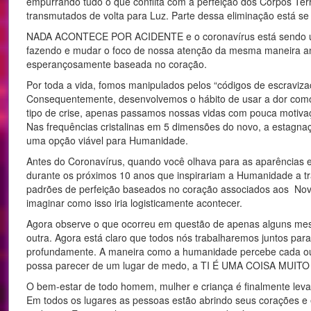
empurrando tudo o que conflita com a perfeição dos Corpos Ter
transmutados de volta para Luz. Parte dessa eliminação está s
NADA ACONTECE POR ACIDENTE e o coronavírus está sendo usad
fazendo e mudar o foco de nossa atenção da mesma maneira ant
esperançosamente baseada no coração.
Por toda a vida, fomos manipulados pelos “códigos de escraviz
Consequentemente, desenvolvemos o hábito de usar a dor com
tipo de crise, apenas passamos nossas vidas com pouca motiva
Nas frequências cristalinas em 5 dimensões do novo, a estagnaç
uma opção viável para Humanidade.
Antes do Coronavírus, quando você olhava para as aparências e
durante os próximos 10 anos que inspirariam a Humanidade a tr
padrões de perfeição baseados no coração associados aos Nov
imaginar como isso iria logisticamente acontecer.
Agora observe o que ocorreu em questão de apenas alguns mes
outra. Agora está claro que todos nós trabalharemos juntos para
profundamente. A maneira como a humanidade percebe cada out
possa parecer de um lugar de medo, a TI É UMA COISA MUITO
O bem-estar de todo homem, mulher e criança é finalmente lev
Em todos os lugares as pessoas estão abrindo seus corações e