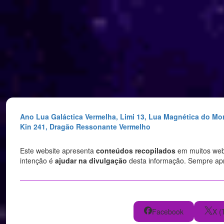
Saltar
para
o
conteúdo
Ano Lua Galáctica Vermelha, Limi 13, Lua Magnética do Mo
Kin 241, Dragão Ressonante Vermelho
Este website apresenta
conteúdos recopilados
em muitos websi
intenção é
ajudar na divulgação
desta informação. Sempre a
Facebook
X (