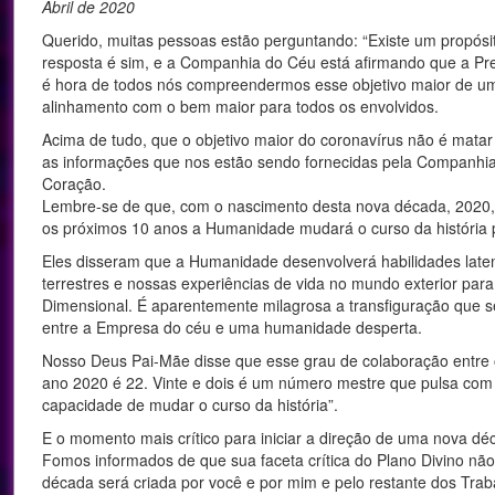
Abril de 2020
Querido, muitas pessoas estão perguntando: “Existe um propósi
resposta é sim, e a Companhia do Céu está afirmando que a Pr
é hora de todos nós compreendermos esse objetivo maior de um
alinhamento com o bem maior para todos os envolvidos.
Acima de tudo, que o objetivo maior do coronavírus não é matar
as informações que nos estão sendo fornecidas pela Companhi
Coração.
Lembre-se de que, com o nascimento desta nova década, 2020
os próximos 10 anos a Humanidade mudará o curso da história p
Eles disseram que a Humanidade desenvolverá habilidades lat
terrestres e nossas experiências de vida no mundo exterior par
Dimensional. É aparentemente milagrosa a transfiguração que 
entre a Empresa do céu e uma humanidade desperta.
Nosso Deus Pai-Mãe disse que esse grau de colaboração entre o 
ano 2020 é 22. Vinte e dois é um número mestre que pulsa com v
capacidade de mudar o curso da história”.
E o momento mais crítico para iniciar a direção de uma nova dé
Fomos informados de que sua faceta crítica do Plano Divino não
década será criada por você e por mim e pelo restante dos Trab