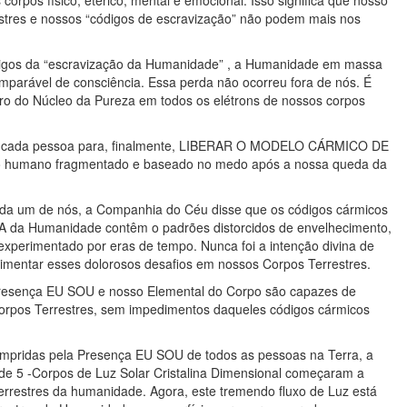
pos físico, etérico, mental e emocional. Isso significa que nosso
stres e nossos “códigos de escravização” não podem mais nos
digos da “escravização da Humanidade” , a Humanidade em massa
imparável de consciência. Essa perda não ocorreu fora de nós. É
tro do Núcleo da Pureza em todos os elétrons de nossos corpos
de cada pessoa para, finalmente, LIBERAR O MODELO CÁRMICO DE
o humano fragmentado e baseado no medo após a nossa queda da
cada um de nós, a Companhia do Céu disse que os códigos cármicos
A da Humanidade contêm o padrões distorcidos de envelhecimento,
xperimentado por eras de tempo. Nunca foi a intenção divina de
imentar esses dolorosos desafios em nossos Corpos Terrestres.
Presença EU SOU e nosso Elemental do Corpo são capazes de
Corpos Terrestres, sem impedimentos daqueles códigos cármicos
cumpridas pela Presença EU SOU de todos as pessoas na Terra, a
e 5 -Corpos de Luz Solar Cristalina Dimensional começaram a
errestres da humanidade. Agora, este tremendo fluxo de Luz está