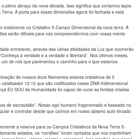
 pleno abraço da nova década. Isso significa que cortamos laços
a Terra. A porta para essas dimensões agora foi fechada e está
m totalmente no Cristalino 5-Campo Dimensional da nova terra. A
ões serão difíceis para nós compreendermos com nossa mente
ade entretanto, através das várias atividades da Luz que ocorrerão
Conheça a verdade e a verdade o libertará”. Nos últimos meses,
da um de nós que pavimentou o caminho para o que estamos
ivação de nossos doze filamentos solares cristalinos de 5
catalisador 12:12 que são codificados nesse DNA tridimensional.
ça EU SOU da Humanidade foi capaz de curar as feridas criadas
igos de escravidão”. Nosso ego humano fragmentado e baseado no
ular e controlar desde que caímos em nosso abismo auto-lincado
mente a reserva para os Campos Cristalinos da Nova Terra 5-
temente selados, os “cordões” foram cortados que nos mantinham