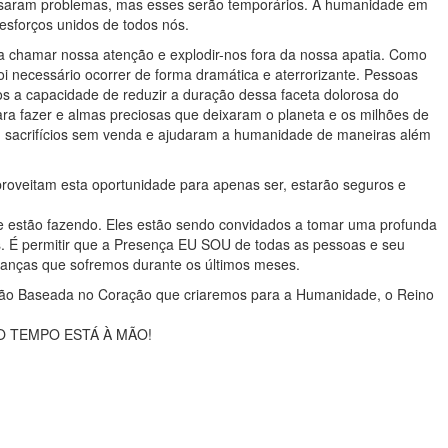
usaram problemas, mas esses serão temporários. A humanidade em
 esforços unidos de todos nós.
ra chamar nossa atenção e explodir-nos fora da nossa apatia. Como
oi necessário ocorrer de forma dramática e aterrorizante. Pessoas
s a capacidade de reduzir a duração dessa faceta dolorosa do
ra fazer e almas preciosas que deixaram o planeta e os milhões de
 sacrifícios sem venda e ajudaram a humanidade de maneiras além
proveitam esta oportunidade para apenas ser, estarão seguros e
ue estão fazendo. Eles estão sendo convidados a tomar uma profunda
s. É permitir que a Presença EU SOU de todas as pessoas e seu
danças que sofremos durante os últimos meses.
ração Baseada no Coração que criaremos para a Humanidade, o Reino
SSO TEMPO ESTÁ À MÃO!