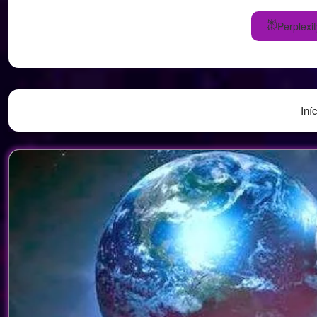
Perplexit
Iní