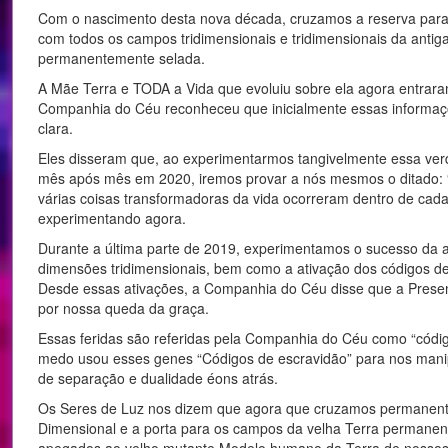
Com o nascimento desta nova década, cruzamos a reserva para o
com todos os campos tridimensionais e tridimensionais da antig
permanentemente selada.
A Mãe Terra e TODA a Vida que evoluiu sobre ela agora entrara
Companhia do Céu reconheceu que inicialmente essas informaç
clara.
Eles disseram que, ao experimentarmos tangivelmente essa verd
mês após mês em 2020, iremos provar a nós mesmos o ditado: “
várias coisas transformadoras da vida ocorreram dentro de ca
experimentando agora.
Durante a última parte de 2019, experimentamos o sucesso da at
dimensões tridimensionais, bem como a ativação dos códigos de 
Desde essas ativações, a Companhia do Céu disse que a Presen
por nossa queda da graça.
Essas feridas são referidas pela Companhia do Céu como “cód
medo usou esses genes “Códigos de escravidão” para nos manip
de separação e dualidade éons atrás.
Os Seres de Luz nos dizem que agora que cruzamos permanente
Dimensional e a porta para os campos da velha Terra permanen