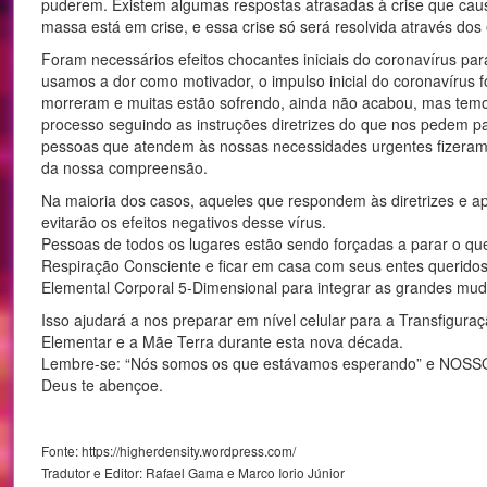
puderem. Existem algumas respostas atrasadas à crise que ca
massa está em crise, e essa crise só será resolvida através dos
Foram necessários efeitos chocantes iniciais do coronavírus pa
usamos a dor como motivador, o impulso inicial do coronavírus f
morreram e muitas estão sofrendo, ainda não acabou, mas temo
processo seguindo as instruções diretrizes do que nos pedem pa
pessoas que atendem às nossas necessidades urgentes fizeram
da nossa compreensão.
Na maioria dos casos, aqueles que respondem às diretrizes e a
evitarão os efeitos negativos desse vírus.
Pessoas de todos os lugares estão sendo forçadas a parar o q
Respiração Consciente e ficar em casa com seus entes querido
Elemental Corporal 5-Dimensional para integrar as grandes mu
Isso ajudará a nos preparar em nível celular para a Transfigu
Elementar e a Mãe Terra durante esta nova década.
Lembre-se: “Nós somos os que estávamos esperando” e NO
Deus te abençoe.
Fonte: https://higherdensity.wordpress.com/
Tradutor e Editor: Rafael Gama e Marco Iorio Júnior