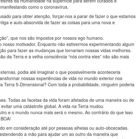
restres da Humanidade na superfície para serem curados e
e manifestando como o coronavírus.
o para obter atenção, forçar-nos a parar de fazer o que estamos
iga e auto-absorvida de fazer as coisas para uma nova e
ação”, que nos são impostos por nossos ego humano.
o nosso motivador. Enquanto não estivermos experimentando algum
ção para fazer as mudanças que tornariam nossas vidas melhores.
ão da Terra e a velha consciência “nós contra eles” não são mais
xternas, podia até imaginar o que possivelmente aconteceria
ansformar nossas experiências de vida no mundo exterior nos
a Terra 5-Dimensional? Com toda a probabilidade, ninguém poderia
es. Todas as facetas da vida foram afetados de uma maneira ou de
 evitar uma catástrofe global. A vida na Terra mudou
ro e o mundo nunca mais será o mesmo. Ao contrário do que isso
 BOA!
ado em consideração até por pessoas alheias ou auto-obcecadas.
 estendendo a mão para ajudar um ao outro da maneira que