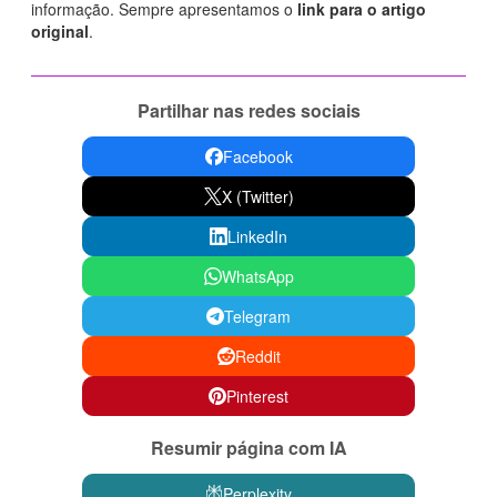
informação. Sempre apresentamos o
link para o artigo
original
.
Partilhar nas redes sociais
Facebook
X (Twitter)
LinkedIn
WhatsApp
Telegram
Reddit
Pinterest
Resumir página com IA
Perplexity