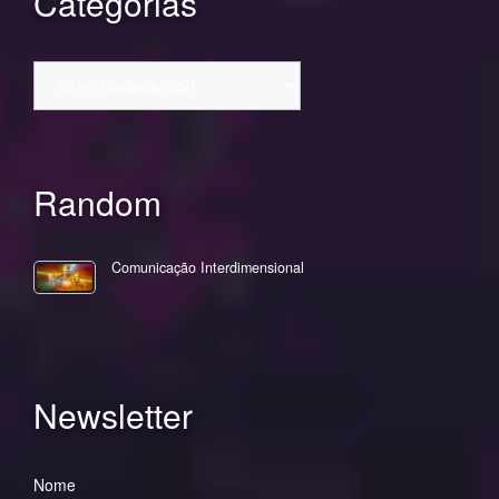
Categorias
Categorias
Random
Comunicação Interdimensional
Newsletter
Nome