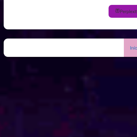
Perplexit
Iní
Realidades Aninhadas
Quando vocês afirmaram que parece que estão