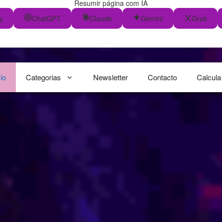
Resumir página com IA
y
ChatGPT
Claude
Gemini
Grok
cio
Categorias
Newsletter
Contacto
Calcula