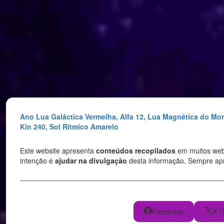
Saltar
para
o
conteúdo
Ano Lua Galáctica Vermelha, Alfa 12, Lua Magnética do Mo
Kin 240, Sol Rítmico Amarelo
Este website apresenta
conteúdos recopilados
em muitos websi
intenção é
ajudar na divulgação
desta informação. Sempre a
Facebook
X (